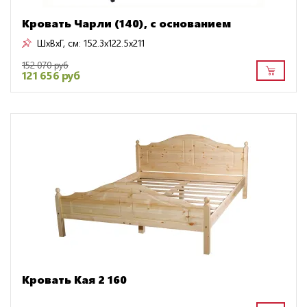
Кровать Чарли (140), с основанием
ШxВxГ, см:
152.3x122.5x211
152 070 руб
121 656 руб
Кровать Кая 2 160