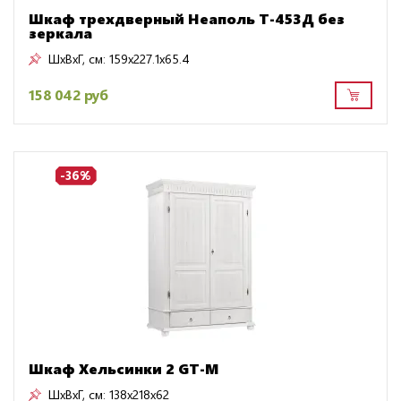
Шкаф трехдверный Неаполь T-453Д без
зеркала
ШxВxГ, см:
159x227.1x65.4
158 042 руб
-36%
Шкаф Хельсинки 2 GT-М
ШxВxГ, см:
138x218x62