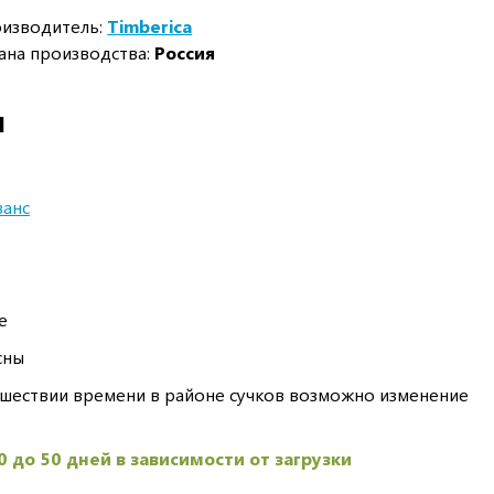
изводитель:
Timberica
ана производства:
Россия
И
анс
е
сны
шествии времени в районе сучков возможно изменение
0 до 50 дней в зависимости от загрузки