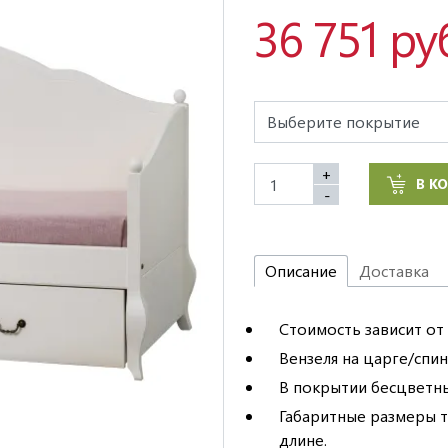
36 751 ру
+
В К
-
Описание
Доставка
Стоимость зависит от
Вензеля на царге/спин
В покрытии бесцветны
Габаритные размеры та
длине.