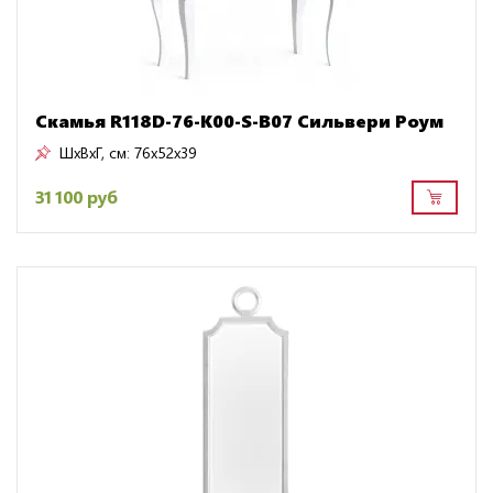
Скамья R118D-76-K00-S-B07 Сильвери Роум
ШxВxГ, см:
76x52x39
31 100 руб