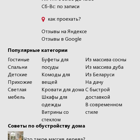
Сб-Вс: по записи
как проехать?
Отзывы на Яндексе
Отзывы в Google
Популярные категории
Гостиные
Буфеты для
Из массива сосны
Спальни
посуды
Из массива дуба
Детские
Комоды для
Из Беларуси
Прихожие
вещей
На дачу
Светлая
Кровати для дома
С быстрой
мебель
Шкафы для
доставкой
одежды
В современном
Витрины со
стиле
стеклом
Советы по обустройству дома
Что такое массив дерева?