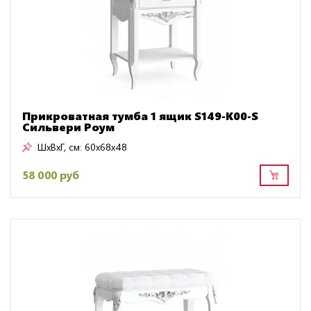
Прикроватная тумба 1 ящик S149-K00-S
Сильвери Роум
ШxВxГ, см:
60x68x48
58 000 руб