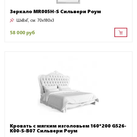
Зеркало MR005H-S Сильвери Роум
ШxВxГ, см:
70x180x3
58 000 руб
Кровать с мягким изголовьем 160*200 G526-
K00-S-B07 Сильвери Роум