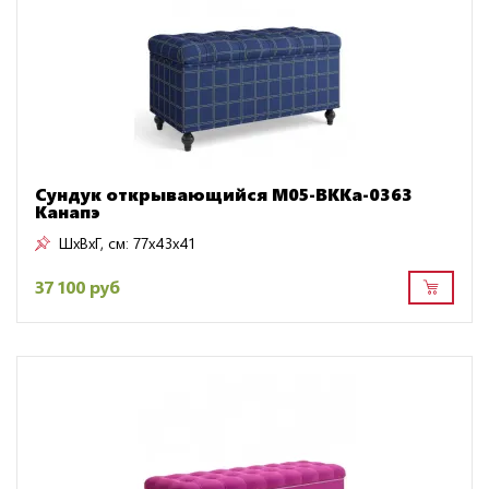
Сундук открывающийся M05-BKKa-0363
Канапэ
ШxВxГ, см:
77x43x41
37 100 руб