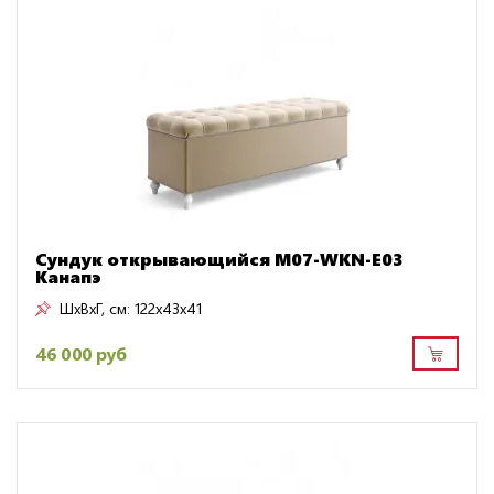
Сундук открывающийся M07-WKN-E03
Канапэ
ШxВxГ, см:
122x43x41
46 000 руб