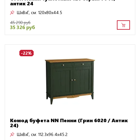
антик 24
ШxВxГ, см:
120x80x44.5
45 290 руб
35 326 руб
-22%
Комод буфета NN Пенни (Грин 6020 / Антик
24)
ШxВxГ, см:
112.3x96.4x45.2