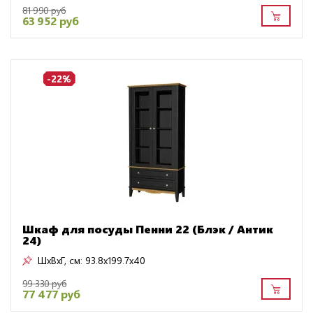
81 990 руб
63 952 руб
-22%
Шкаф для посуды Пенни 22 (Блэк / Антик
24)
ШxВxГ, см:
93.8x199.7x40
99 330 руб
77 477 руб