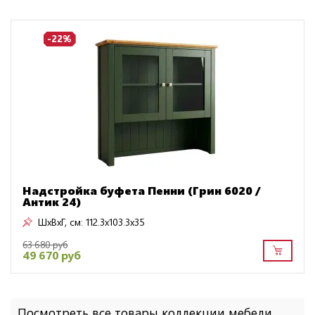
-22%
Надстройка буфета Пенни (Грин 6020 /
Антик 24)
ШxВxГ, см:
112.3x103.3x35
63 680 руб
49 670 руб
Посмотреть все товары коллекции мебели