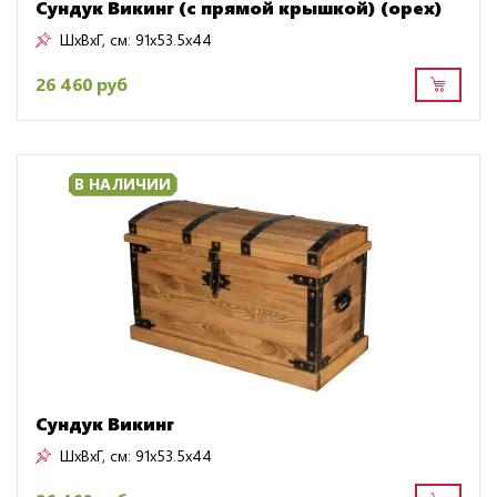
Сундук Викинг (с прямой крышкой) (орех)
ШxВxГ, см:
91x53.5x44
26 460 руб
В НАЛИЧИИ
Сундук Викинг
ШxВxГ, см:
91x53.5x44