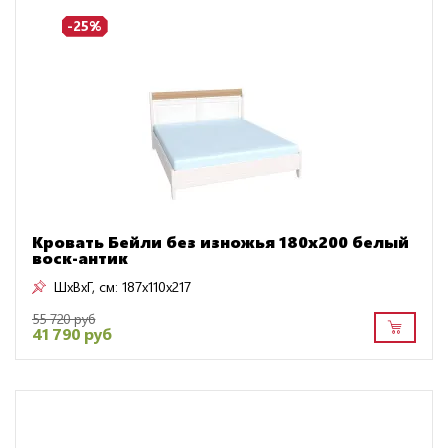
-25%
Кровать Бейли без изножья 180х200 белый
воск-антик
ШxВxГ, см:
187x110x217
55 720 руб
41 790 руб