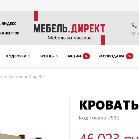
 ЯНДЕКС
 КЛИЕНТОВ
Мебель из массива
ПОДБОРКИ
БРЕНДЫ
АКЦИИ
РАСПРОДАЖА
%
%
вать Брамминг 2-яр 90
КРОВАТЬ
Код товара: #592
46 023 р