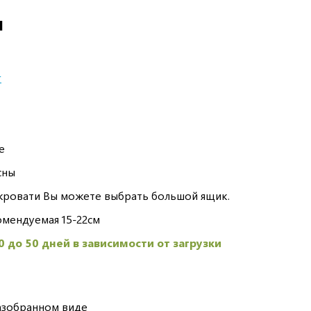
И
г
е
сны
кровати Вы можете выбрать большой ящик.
мендуемая 15-22см
0 до 50 дней в зависимости от загрузки
азобранном виде