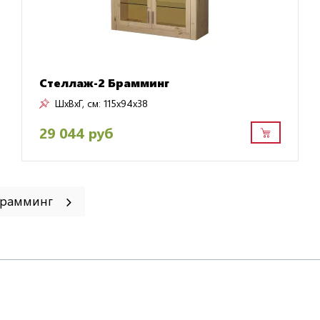
Стеллаж-2 Брамминг
ШxВxГ, см:
115x94x38
29 044 руб
 Брамминг