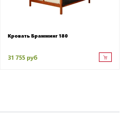
Кровать Брамминг 180
31 755 руб