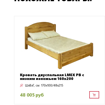
Кровать двуспальная LMEX PB с
низким изножьем 160x200
ШxВxГ, см:
170x100/48x215
48 005 руб