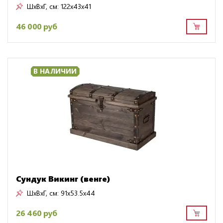
ШxВxГ, см:
122x43x41
46 000 руб
В НАЛИЧИИ
Сундук Викинг (венге)
ШxВxГ, см:
91x53.5x44
26 460 руб