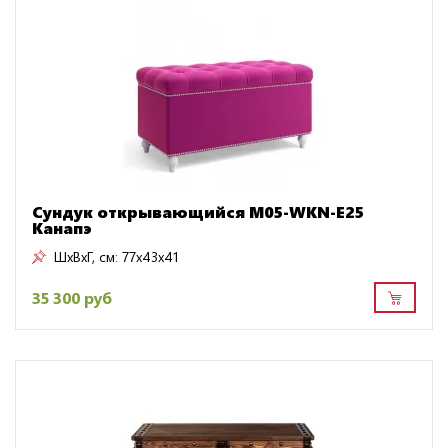
Сундук открывающийся M05-WKN-E25
Канапэ
ШxВxГ, см:
77x43x41
35 300 руб