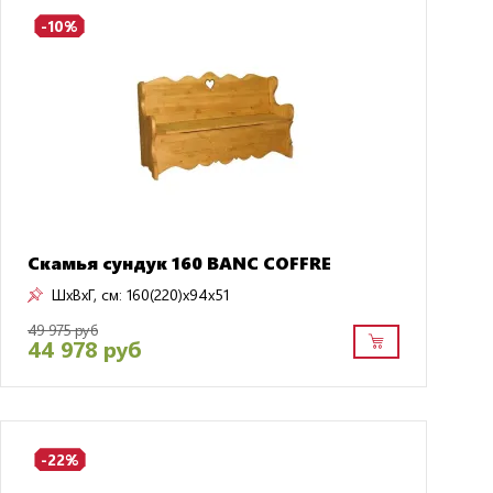
-10%
Скамья сундук 160 BANC COFFRE
ШxВxГ, см:
160(220)x94x51
49 975 руб
44 978 руб
-22%