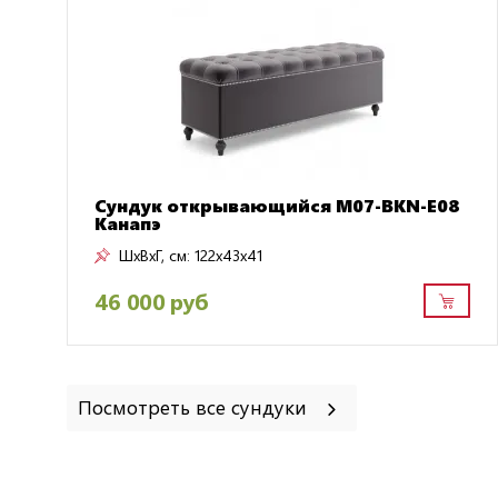
Сундук открывающийся M07-BKN-E08
Канапэ
ШxВxГ, см:
122x43x41
46 000 руб
Посмотреть все сундуки