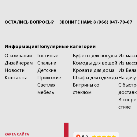
ОСТАЛИСЬ ВОПРОСЫ?
ЗВОНИТЕ НАМ: 8 (966) 047-70-07
Информация
Популярные категории
О компании
Гостиные
Буфеты для посуды
Из масс
Дизайнерам
Спальни
Комоды для вещей
Из масс
Новости
Детские
Кровати для дома
Из Бела
Контакты
Прихожие
Шкафы для одежды
На дачу
Светлая
Витрины со
С быстр
мебель
стеклом
достав
В совр
стиле
КАРТА САЙТА