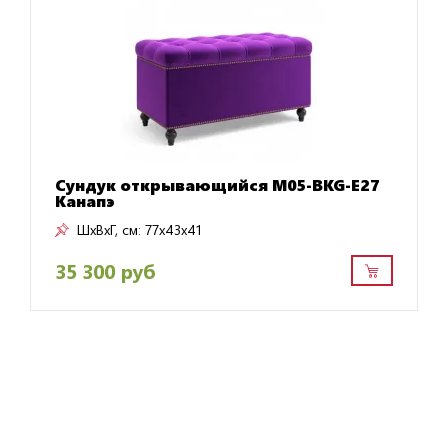
Сундук открывающийся M05-BKG-E27
Канапэ
ШxВxГ, см:
77x43x41
35 300 руб