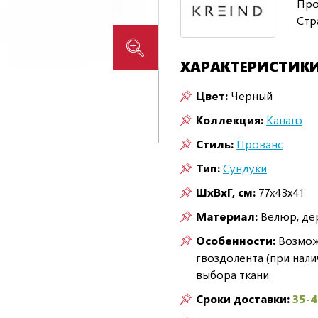
Про
Стр
ХАРАКТЕРИСТИК
Цвет:
Черный
Коллекция:
Канапэ
Стиль:
Прованс
Тип:
Сундуки
ШxВxГ, см:
77x43x41
Материал:
Велюр, де
Особенности:
Возможн
гвоздолента (при нали
выбора ткани.
Сроки доставки:
35-