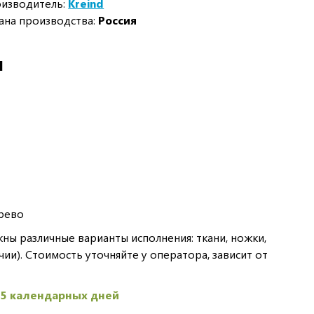
изводитель:
Kreind
ана производства:
Россия
И
рево
ы различные варианты исполнения: ткани, ножки,
чии). Стоимость уточняйте у оператора, зависит от
45 календарных дней