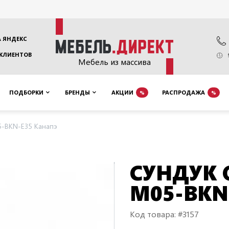
 ЯНДЕКС
 КЛИЕНТОВ
Мебель из массива
ПОДБОРКИ
БРЕНДЫ
АКЦИИ
РАСПРОДАЖА
%
%
-BKN-E35 Канапэ
СУНДУК
M05-BKN
Код товара: #3157