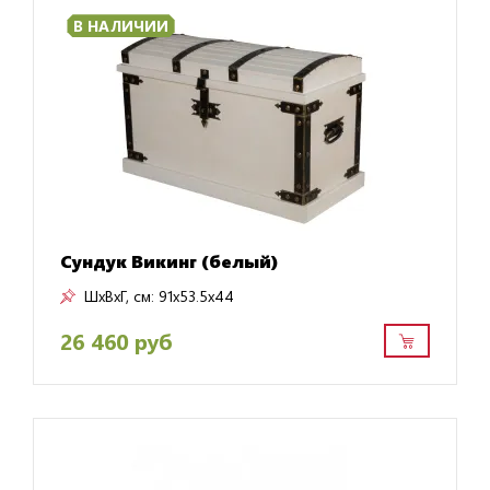
В НАЛИЧИИ
Сундук Викинг (белый)
ШxВxГ, см:
91x53.5x44
26 460 руб