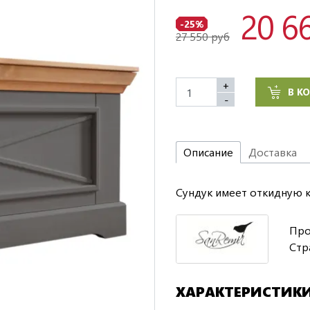
20 6
-25%
27 550 руб
+
В К
-
Описание
Доставка
Сундук имеет откидную к
Про
Стр
ХАРАКТЕРИСТИК