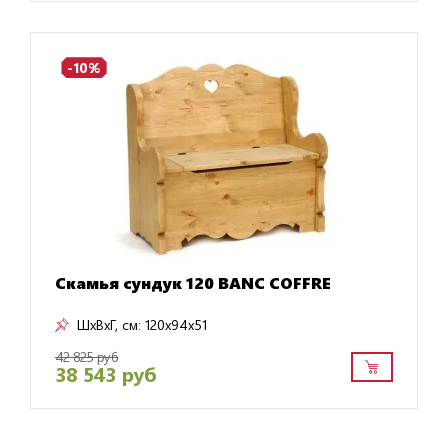
-10%
Скамья сундук 120 BANC COFFRE
ШxВxГ, см:
120x94x51
42 825 руб
38 543 руб