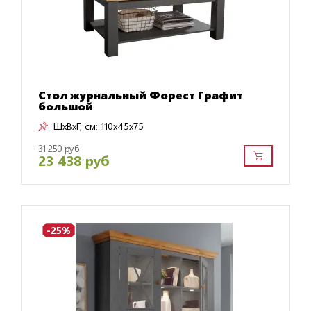
Стол журнальный Форест Графит
большой
ШxВxГ, см:
110x45x75
31 250 руб
23 438 руб
-25%