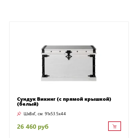
Сундук Викинг (с прямой крышкой)
(белый)
ШxВxГ, см:
91x53.5x44
26 460 руб