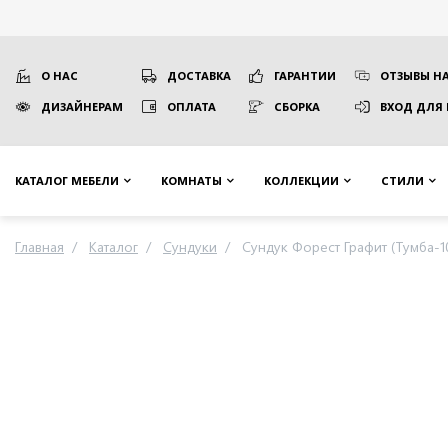
О НАС
ДОСТАВКА
ГАРАНТИИ
ОТЗЫВЫ НА
ДИЗАЙНЕРАМ
ОПЛАТА
СБОРКА
ВХОД ДЛЯ
КАТАЛОГ МЕБЕЛИ
КОМНАТЫ
КОЛЛЕКЦИИ
СТИЛИ
Главная
Каталог
Сундуки
Сундук Форест Графит (Тумба-1