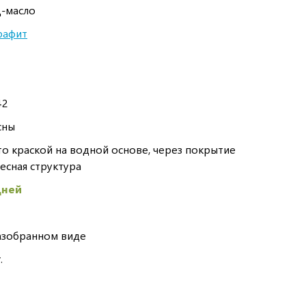
ц-масло
рафит
42
сны
 краской на водной основе, через покрытие
есная структура
дней
азобранном виде
.