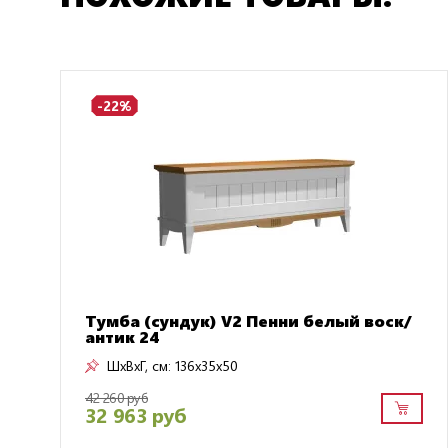
-22%
Тумба (сундук) V2 Пенни белый воск/
антик 24
ШxВxГ, см:
136x35x50
42 260 руб
32 963 руб