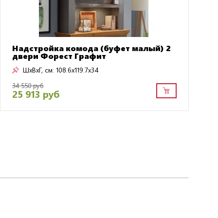
Надстройка комода (буфет малый) 2
двери Форест Графит
ШxВxГ, см:
108.6x119.7x34
34 550 руб
25 913 руб