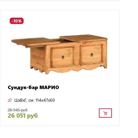
-10%
Сундук-бар МАРИО
ШxВxГ, см:
114x47x60
28 945 руб
26 051 руб