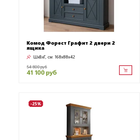
Комод Форест Графит 2 двери 2
ящика
ШxВxГ, см:
168x88x42
54 800 руб
41 100 руб
-25%