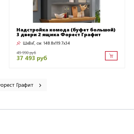
Надстройка комода (буфет большой)
3 двери 2 ящика Форест Графит
ШxВxГ, см:
148.8x119.7x34
49 990 руб
37 493 руб
Форест Графит