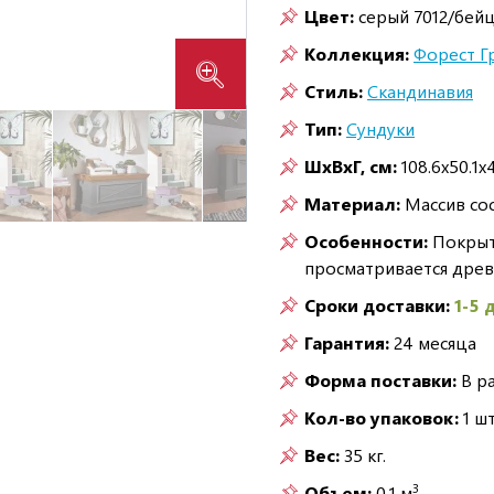
Цвет:
серый 7012/бей
Коллекция:
Форест Г
Стиль:
Скандинавия
Тип:
Сундуки
ШxВxГ, см:
108.6x50.1x
Материал:
Массив со
Особенности:
Покрыто
просматривается древ
Сроки доставки:
1-5 
Гарантия:
24 месяца
Форма поставки:
В р
Кол-во упаковок:
1 шт
Вес:
35 кг.
3
Объем:
0,1 м