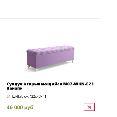
Сундук открывающийся M07-WKN-E23
Канапэ
ШxВxГ, см:
122x43x41
46 000 руб