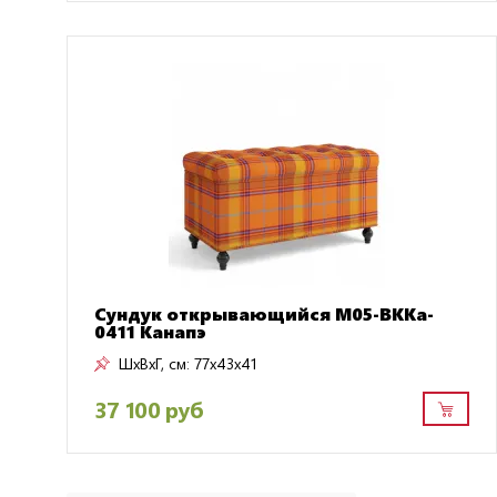
Сундук открывающийся M05-BKKa-
0411 Канапэ
ШxВxГ, см:
77x43x41
37 100 руб