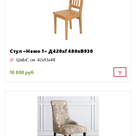
Стул «Немо 1» Д420хГ480хВ930
ШxВxГ, см:
42x93x48
10 800 руб