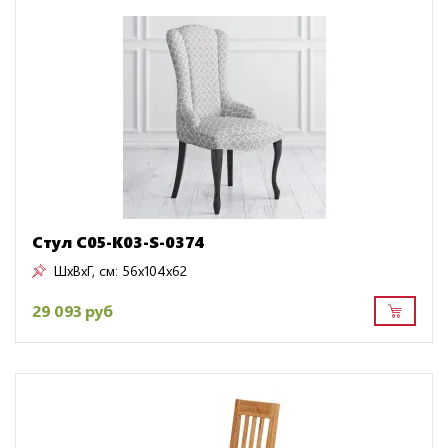
Стул C05-K03-S-0374
ШxВxГ, см:
56x104x62
29 093 руб