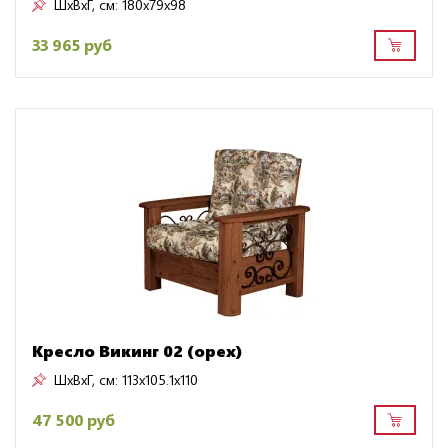
ШxВxГ, см:
180x79x98
33 965 руб
Кресло Викинг 02 (орех)
ШxВxГ, см:
113x105.1x110
47 500 руб