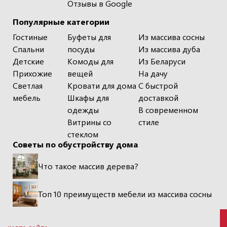
Отзывы в Google
Популярные категории
Гостиные
Буфеты для
Из массива сосны
Спальни
посуды
Из массива дуба
Детские
Комоды для
Из Беларуси
Прихожие
вещей
На дачу
Светлая
Кровати для дома
С быстрой
мебель
Шкафы для
доставкой
одежды
В современном
Витрины со
стиле
стеклом
Советы по обустройству дома
Что такое массив дерева?
Топ 10 преимуществ мебели из массива сосны