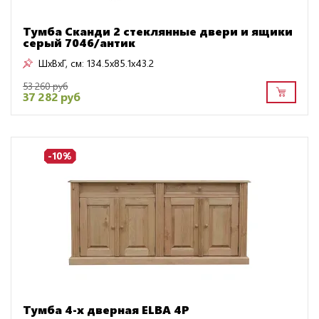
Тумба Сканди 2 стеклянные двери и ящики
серый 7046/антик
ШxВxГ, см:
134.5x85.1x43.2
53 260 руб
37 282 руб
-10%
Тумба 4-х дверная ELBA 4P