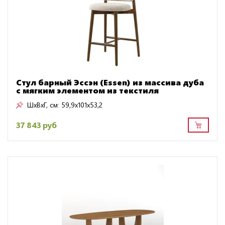
Стул барный Эссэн (Essen) из массива дуба
с мягким элементом из текстиля
ШxВxГ, см:
59,9x101x53,2
37 843 руб