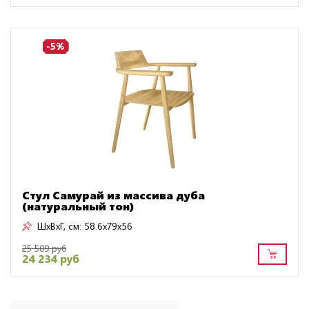
-5%
Стул Самурай из массива дуба
(натуральный тон)
ШxВxГ, см:
58.6x79x56
25 509 руб
24 234 руб