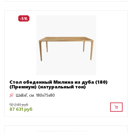
-5%
Стол обеденный Милина из дуба (180)
(Премиум) (натуральный тон)
ШxВxГ, см:
180x75x80
92 243 руб
87 631 руб