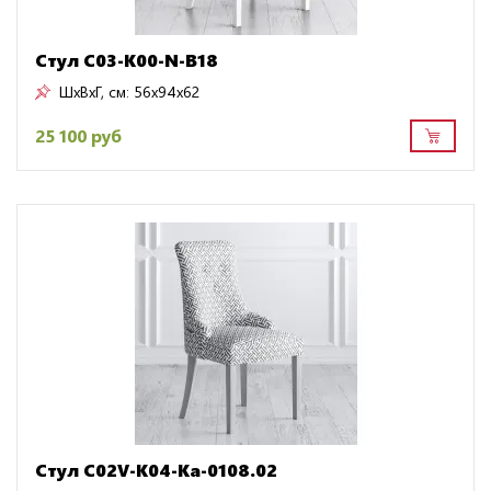
Стул C03-K00-N-B18
ШxВxГ, см:
56x94x62
25 100 руб
Стул C02V-K04-Ka-0108.02