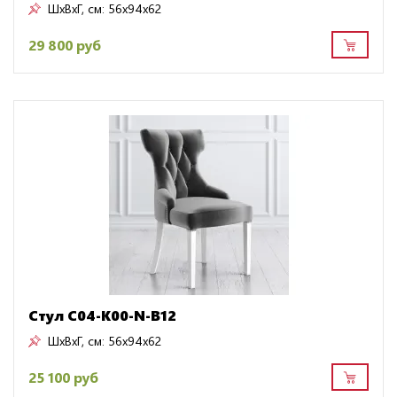
ШxВxГ, см:
56x94x62
29 800 руб
Стул C04-K00-N-B12
ШxВxГ, см:
56x94x62
25 100 руб