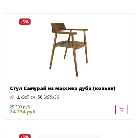
-5%
Стул Самурай из массива дуба (коньяк)
ШxВxГ, см:
58.6x79x56
25 509 руб
24 234 руб
-5%