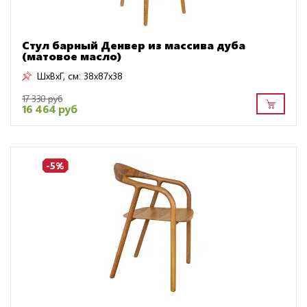
Стул барный Денвер из массива дуба
(матовое масло)
ШxВxГ, см:
38x87x38
17 330 руб
16 464 руб
-5%