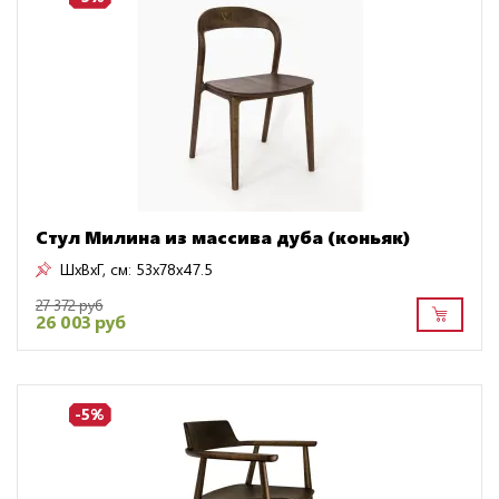
Стул Милина из массива дуба (коньяк)
ШxВxГ, см:
53x78x47.5
27 372 руб
26 003 руб
-5%