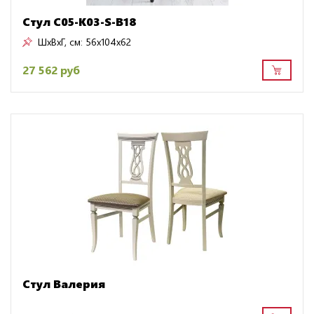
Стул C05-K03-S-B18
ШxВxГ, см:
56x104x62
27 562 руб
Стул Валерия