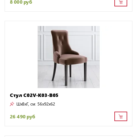
8 000 руб
Стул C02V-K03-B05
ШxВxГ, см:
56x92x62
26 490 руб