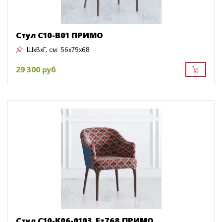
Стул C10-B01 ПРИМО
ШxВxГ, см:
56x79x68
29 300 руб
Стул C10-K06-0103_Ez768 ПРИМО