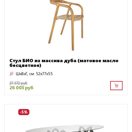
Стул БИО из массива дуба (матовое масло
бесцветное)
ШxВxГ, см:
52x77x55
27 372 руб
26 003 руб
-5%