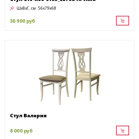
ШxВxГ, см:
56x79x68
30 900 руб
Стул Валерия
8 000 руб