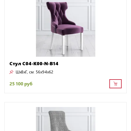
Стул C04-K00-N-B14
ШxВxГ, см:
56x94x62
25 100 руб