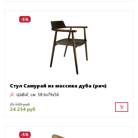
-5%
Стул Самурай из массива дуба (рич)
ШxВxГ, см:
58.6x79x56
25 509 руб
24 234 руб
-5%