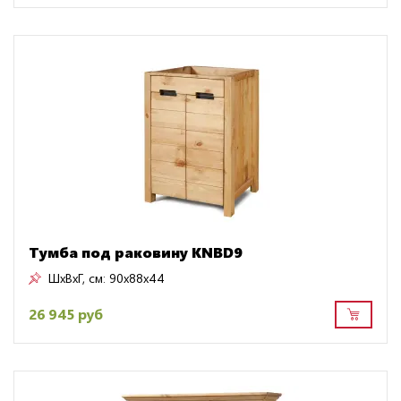
Тумба под раковину KNBD9
ШxВxГ, см:
90x88x44
26 945 руб