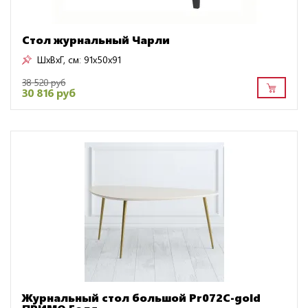
Стол журнальный Чарли
ШxВxГ, см:
91x50x91
38 520 руб
30 816 руб
Журнальный стол большой Pr072C-gold