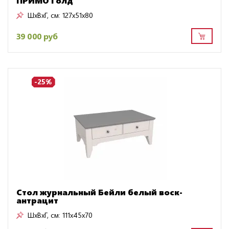
ПРИМО Голд
ШxВxГ, см:
127x51x80
39 000 руб
-25%
Стол журнальный Бейли белый воск-
антрацит
ШxВxГ, см:
111x45x70