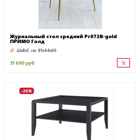
Журнальный стол средний Pr072B-gold
ПРИМО Голд
ШxВxГ, см:
81x44x66
31 600 руб
-20%