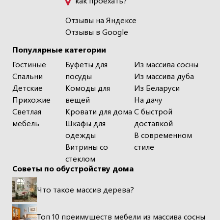
как проехать?
Отзывы на Яндексе
Отзывы в Google
Популярные категории
Гостиные
Буфеты для
Из массива сосны
Спальни
посуды
Из массива дуба
Детские
Комоды для
Из Беларуси
Прихожие
вещей
На дачу
Светлая
Кровати для дома
С быстрой
мебель
Шкафы для
доставкой
одежды
В современном
Витрины со
стиле
стеклом
Советы по обустройству дома
Что такое массив дерева?
Топ 10 преимуществ мебели из массива сосны