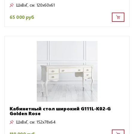
ШxВxГ, см:
120x60x61
65 000 руб
Кабинетный стол широкий G111L-K02-G
Golden Rose
ШxВxГ, см:
152x78x64
119 000 руб