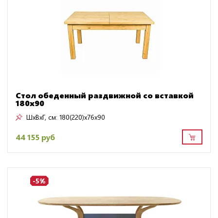
Стол обеденный раздвижной со вставкой
180х90
ШxВxГ, см:
180(220)x76x90
44 155 руб
-5%