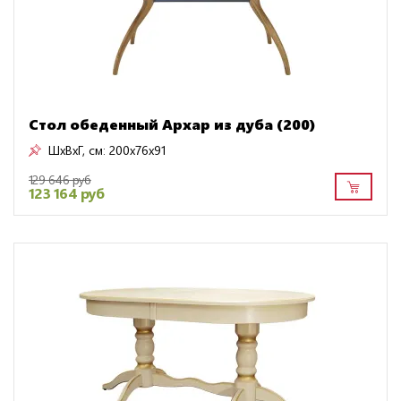
Стол обеденный Архар из дуба (200)
ШxВxГ, см:
200x76x91
129 646 руб
123 164 руб