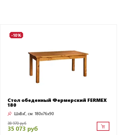
-10%
Стол обеденный Фермерский FERMEX
180
ШxВxГ, см:
180x76x90
38 970 руб
35 073 руб