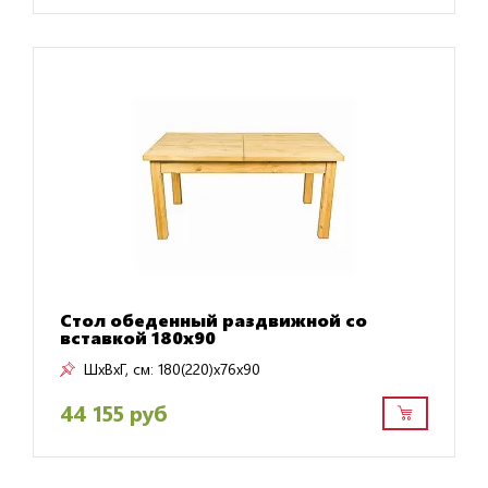
Стол обеденный раздвижной со
вставкой 180х90
ШxВxГ, см:
180(220)x76x90
44 155 руб