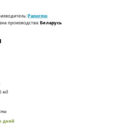
изводитель:
Panormo
ана производства:
Беларусь
И
ы
5 м3
сны
х дней