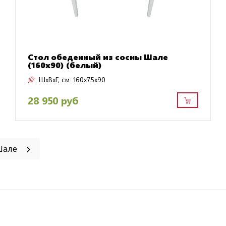
Стол обеденный из сосны Шале
(160х90) (белый)
ШxВxГ, см:
160x75x90
28 950 руб
 Шале