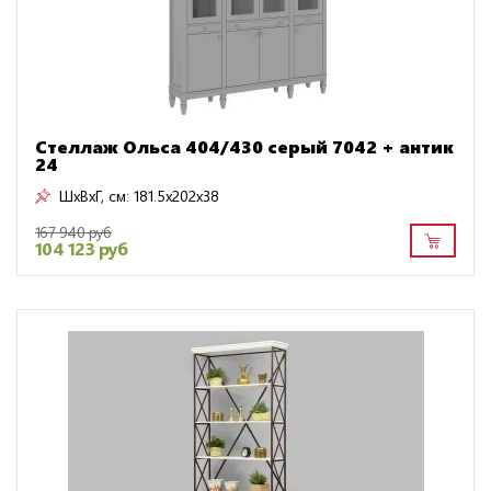
Стеллаж Ольса 404/430 серый 7042 + антик
24
ШxВxГ, см:
181.5x202x38
167 940 руб
104 123 руб