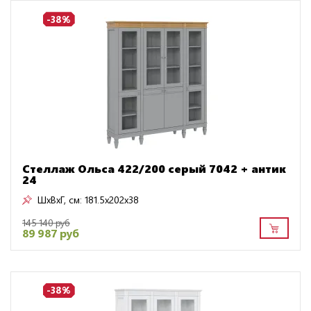
-38%
Стеллаж Ольса 422/200 серый 7042 + антик
24
ШxВxГ, см:
181.5x202x38
145 140 руб
89 987 руб
-38%