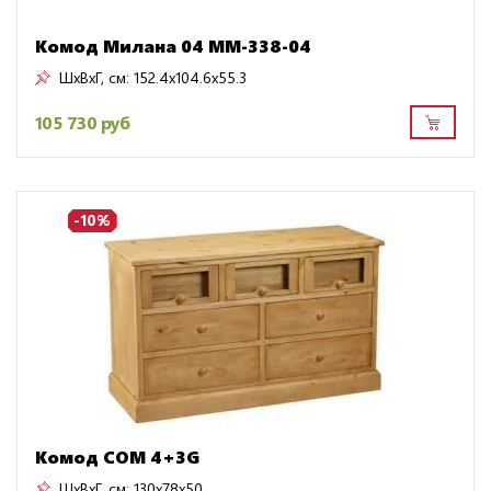
Комод Милана 04 ММ-338-04
ШxВxГ, см:
152.4x104.6x55.3
105 730 руб
-10%
Комод COM 4+3G
ШxВxГ, см:
130x78x50