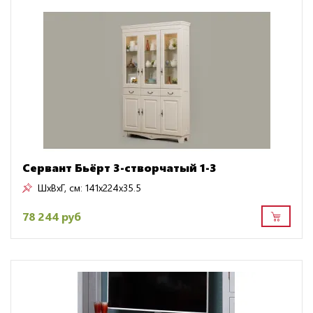
Сервант Бьёрт 3-створчатый 1-3
ШxВxГ, см:
141x224x35.5
78 244 руб