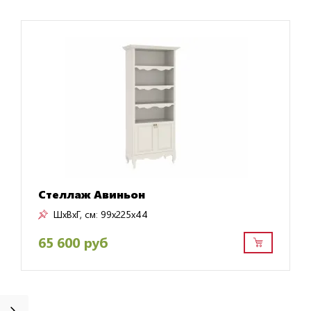
Стеллаж Авиньон
ШxВxГ, см:
99x225x44
65 600 руб
г