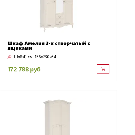
Шкаф Амелия 3-х створчатый с
ящиками
ШxВxГ, см:
156x230x64
172 788 руб