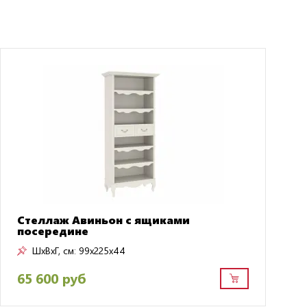
Стеллаж Авиньон с ящиками
посередине
ШxВxГ, см:
99x225x44
65 600 руб