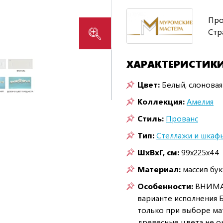
Про
Стр
ХАРАКТЕРИСТИК
Цвет:
Белый, слоновая
Коллекция:
Амелия
Стиль:
Прованс
Тип:
Стеллажи и шкафы
ШxВxГ, см:
99x225x44
Материал:
массив бу
Особенности:
ВНИМАНИ
варианте исполнения 
только при выборе мат
древесные цвета не о