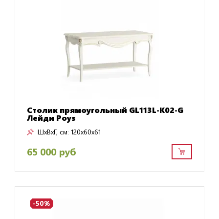
Столик прямоугольный GL113L-K02-G
Лейди Роуз
ШxВxГ, см:
120x60x61
65 000 руб
-50%