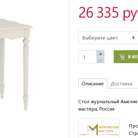
26 335 р
+
В К
-
Описание
Доставка
Стол журнальный Амелия 
мастера, Россия.
Про
Стр