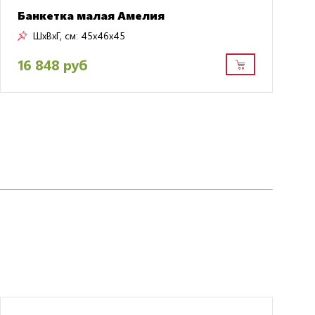
Банкетка малая Амелия
ШxВxГ, см:
45x46x45
16 848 руб