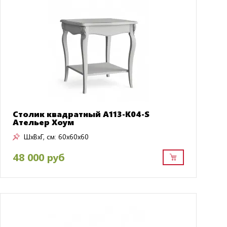
Столик квадратный A113-K04-S
Ательер Хоум
ШxВxГ, см:
60x60x60
48 000 руб