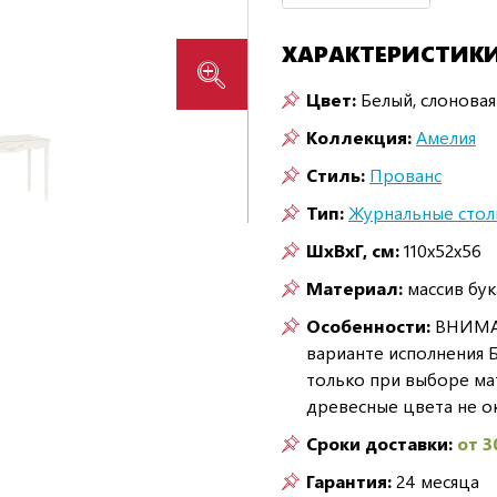
ХАРАКТЕРИСТИК
Цвет:
Белый, слоновая
Коллекция:
Амелия
Стиль:
Прованс
Тип:
Журнальные стол
ШxВxГ, см:
110x52x56
Материал:
массив бу
Особенности:
ВНИМАНИ
варианте исполнения 
только при выборе мат
древесные цвета не о
Сроки доставки:
от 3
Гарантия:
24 месяца