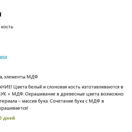
И
 кость
ики
ка, элементы МДФ
Е! Цвета белый и слоновая кость изготавливаются в
БУК + МДФ. Окрашивание в древесные цвета возможно
ериала – массив бука. Сочетание бука с МДФ в
крашивается!
0 дней