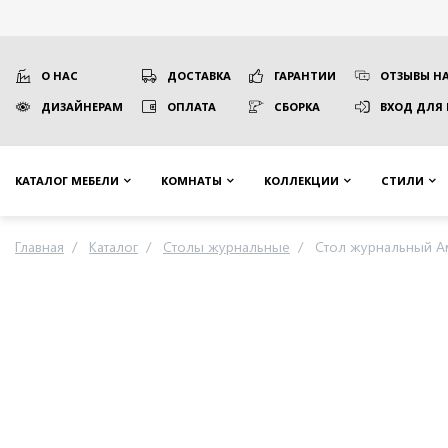
О НАС
ДОСТАВКА
ГАРАНТИИ
ОТЗЫВЫ НА
ДИЗАЙНЕРАМ
ОПЛАТА
СБОРКА
ВХОД ДЛЯ
КАТАЛОГ МЕБЕЛИ
КОМНАТЫ
КОЛЛЕКЦИИ
СТИЛИ
Главная
Каталог
Столы журнальные
Стол журнальный А