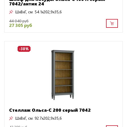
7042/антик 24
ШxВxГ, см:
54.1x202,9x35,6
44 040 руб
27 305 руб
-38%
Стеллаж Ольса-С 200 серый 7042
ШxВxГ, см:
92.7x202,9x35,6