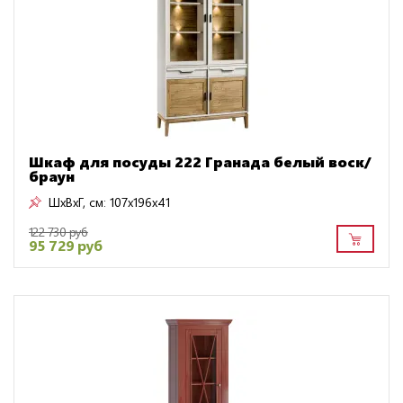
Шкаф для посуды 222 Гранада белый воск/
браун
ШxВxГ, см:
107x196x41
122 730 руб
95 729 руб