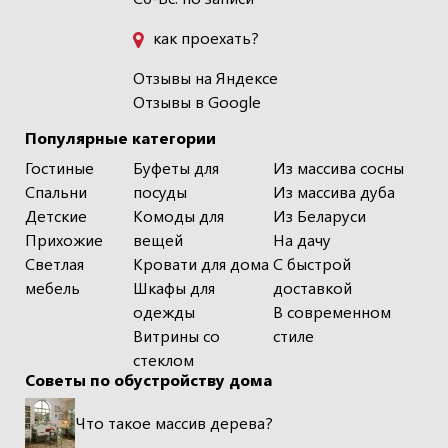
как проехать?
Отзывы на Яндексе
Отзывы в Google
Популярные категории
Гостиные
Буфеты для
Из массива сосны
Спальни
посуды
Из массива дуба
Детские
Комоды для
Из Беларуси
Прихожие
вещей
На дачу
Светлая
Кровати для дома
С быстрой
мебель
Шкафы для
доставкой
одежды
В современном
Витрины со
стиле
стеклом
Советы по обустройству дома
Что такое массив дерева?