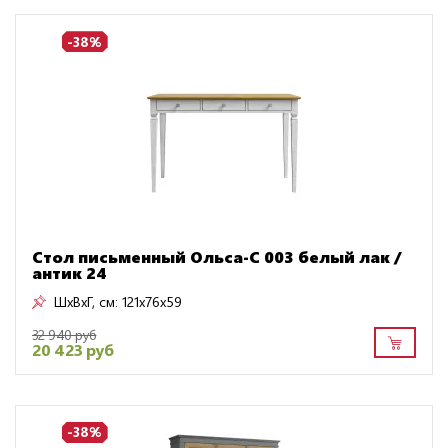
-38%
Стол письменный Ольса-С 003 белый лак /
антик 24
ШxВxГ, см:
121x76x59
32 940 руб
20 423 руб
-38%