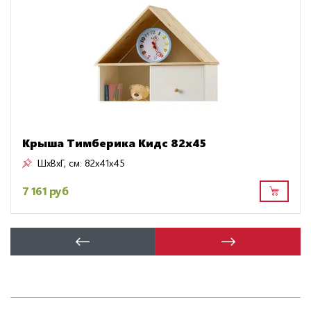
Крыша Тимберика Кидс 82х45
ШxВxГ, см:
82x41x45
7 161 руб