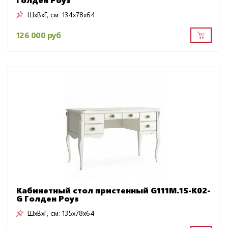
ШxВxГ, см:
134x78x64
126 000 руб
Кабинетный стол пристенный G111M.1S-K02-
G Голден Роуз
ШxВxГ, см:
135x78x64