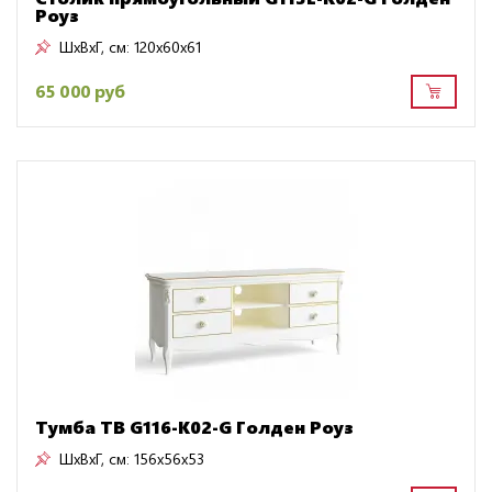
Роуз
ШxВxГ, см:
120x60x61
65 000 руб
Тумба ТВ G116-K02-G Голден Роуз
ШxВxГ, см:
156x56x53