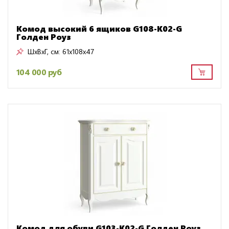
Комод высокий 6 ящиков G108-K02-G
Голден Роуз
ШxВxГ, см:
61x108x47
104 000 руб
Комод для обуви G103-K02-G Голден Роуз