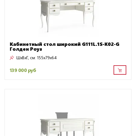
Кабинетный стол широкий G111L.1S-K02-G
Голден Роуз
ШxВxГ, см:
155x79x64
139 000 руб