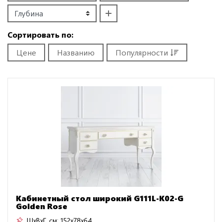
Сортировать по:
Цене
Названию
Популярности
Кабинетный стол широкий G111L-K02-G
Golden Rose
ШxВxГ, см:
152x78x64