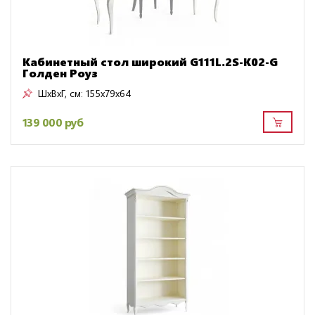
Кабинетный стол широкий G111L.2S-K02-G
Голден Роуз
ШxВxГ, см:
155x79x64
139 000 руб