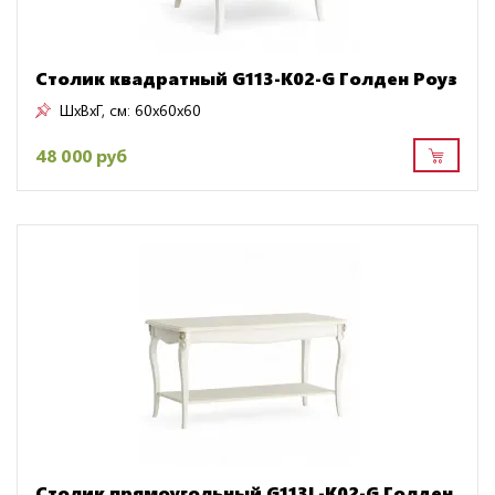
Столик квадратный G113-K02-G Голден Роуз
ШxВxГ, см:
60x60x60
48 000 руб
Столик прямоугольный G113L-K02-G Голден