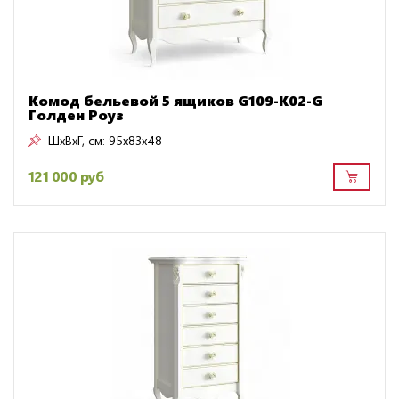
Комод бельевой 5 ящиков G109-K02-G
Голден Роуз
ШxВxГ, см:
95x83x48
121 000 руб