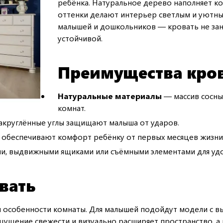
ребёнка. Натуральное дерево наполняет ко
оттенки делают интерьер светлым и уютн
малышей и дошкольников — кровать не зани
устойчивой.
Преимущества кров
Натуральные материалы
— массив сосны
комнат.
закруглённые углы защищают малыша от ударов.
 обеспечивают комфорт ребёнку от первых месяцев жизни 
, выдвижными ящиками или съёмными элементами для удо
вать
и особенности комнаты. Для малышей подойдут модели с 
ощущение свежести и визуально расширяет пространство, а