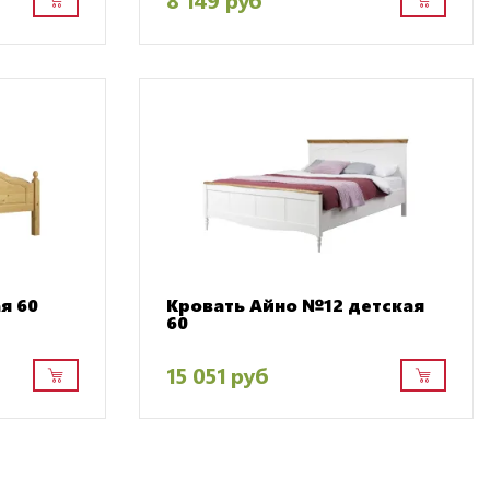
я 60
Кровать Айно №12 детская
60
15 051 руб