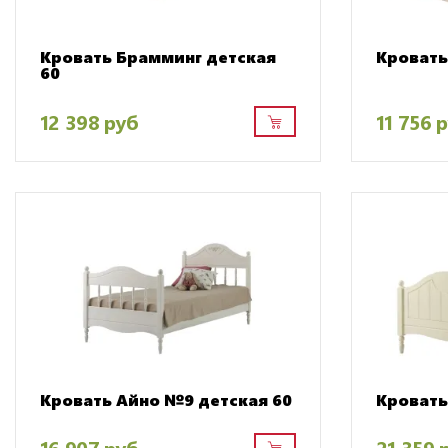
Кровать Брамминг детская
Кровать
60
12 398 руб
11 756 
Кровать Айно №9 детская 60
Кровать
16 907 руб
21 359 