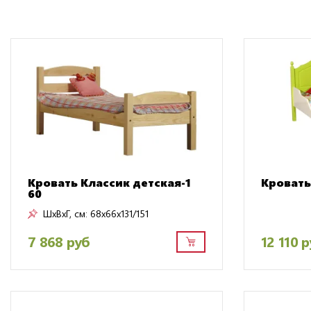
Кровать Классик детская-1
Кровать
60
ШxВxГ, см:
68x66x131/151
7 868 руб
12 110 