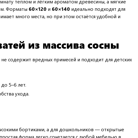
мнату теплом и лёгким ароматом древесины, а мягкие
ым. Форматы
60×120
и
60×140
идеально подходят для
мает много места, но при этом остаётся удобной и
атей из массива сосны
 не содержит вредных примесей и подходит для детских
до 5–6 лет.
бства ухода.
высокими бортиками, а для дошкольников — открытые
 простая форма легко сочетается с любой мебелью в