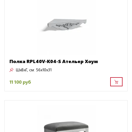
Полка RPL40V-K04-S Ательер Хоум
ШxВxГ, см:
56x10x31
11 100 руб