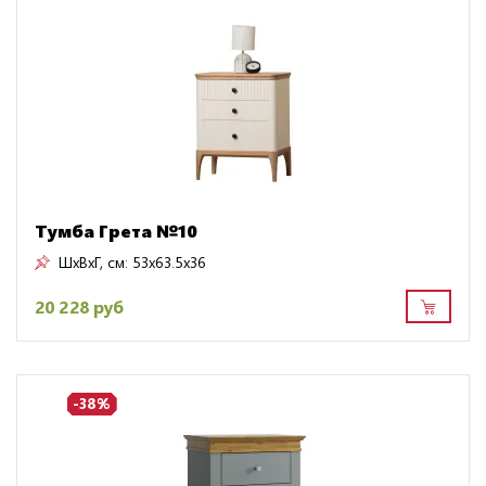
Тумба Грета №10
ШxВxГ, см:
53x63.5x36
20 228 руб
-38%