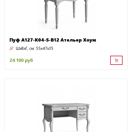
Пуф A127-K04-S-B12 Ательер Хоум
ШxВxГ, см:
55x47x35
24 100 руб