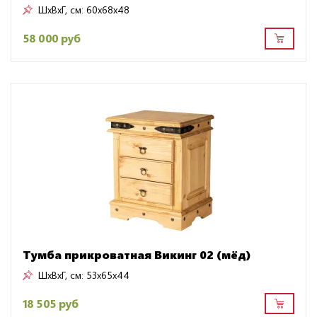
ШxВxГ, см:
60x68x48
58 000 руб
Тумба прикроватная Викинг 02 (мёд)
ШxВxГ, см:
53x65x44
18 505 руб