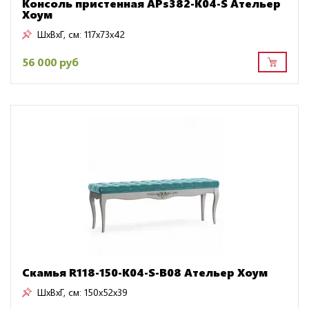
Консоль пристенная APs382-K04-S Ательер
Хоум
ШxВxГ, см:
117x73x42
56 000 руб
Скамья R118-150-K04-S-B08 Ательер Хоум
ШxВxГ, см:
150x52x39