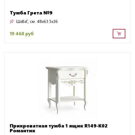
Тумба Грета №9
ШxВxГ, см:
48x63.5x36
19 468 руб
Прикроватная тумба 1 ящик R149-K02
Романтик