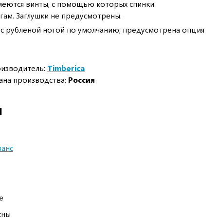
меются винты, с помощью которых спинки
гам. Заглушки не предусмотрены.
я с рубленой ногой по умолчанию, предусмотрена опция
изводитель:
Timberica
ана производства:
Россия
И
анс
е
сны