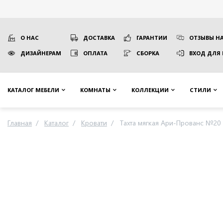
О НАС
ДОСТАВКА
ГАРАНТИИ
ОТЗЫВЫ НА
ДИЗАЙНЕРАМ
ОПЛАТА
СБОРКА
ВХОД ДЛЯ
КАТАЛОГ МЕБЕЛИ
КОМНАТЫ
КОЛЛЕКЦИИ
СТИЛИ
Главная
Каталог
Кровати
Тахта мягкая Ари-Прованс №20 