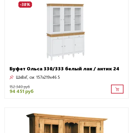
-38%
Буфет Ольса 330/333 белый лак / антик 24
ШxВxГ, см:
157x219x46.5
152 340 руб
94 451 руб