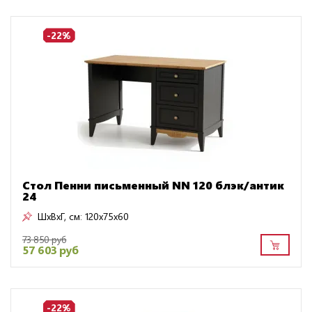
-22%
Стол Пенни письменный NN 120 блэк/антик
24
ШxВxГ, см:
120x75x60
73 850 руб
57 603 руб
-22%