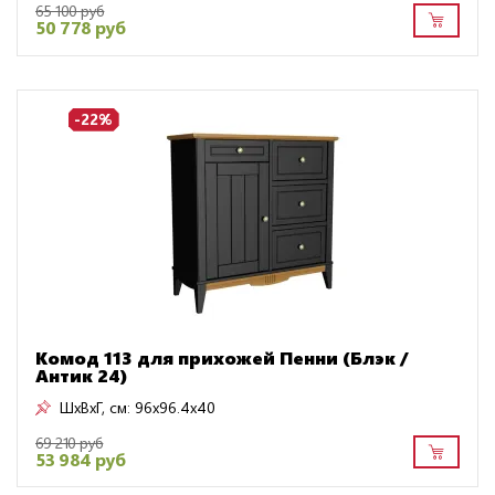
65 100 руб
50 778 руб
-22%
Комод 113 для прихожей Пенни (Блэк /
Антик 24)
ШxВxГ, см:
96x96.4x40
69 210 руб
53 984 руб