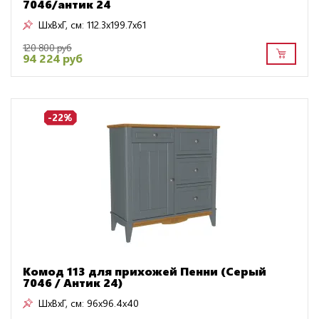
7046/антик 24
ШxВxГ, см:
112.3x199.7x61
120 800 руб
94 224 руб
-22%
Комод 113 для прихожей Пенни (Серый
7046 / Антик 24)
ШxВxГ, см:
96x96.4x40