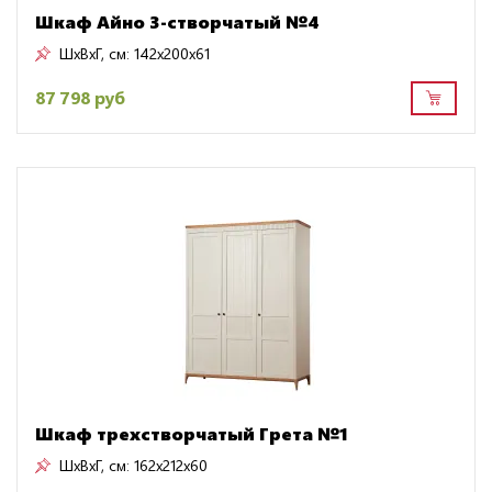
Шкаф Айно 3-створчатый №4
ШxВxГ, см:
142x200x61
87 798 руб
Шкаф трехстворчатый Грета №1
ШxВxГ, см:
162x212x60