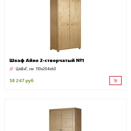
Шкаф Айно 2-створчатый №1
ШxВxГ, см:
110x204x60
58 247 руб