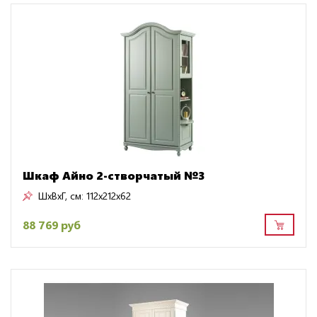
Шкаф Айно 2-створчатый №3
ШxВxГ, см:
112x212x62
88 769 руб