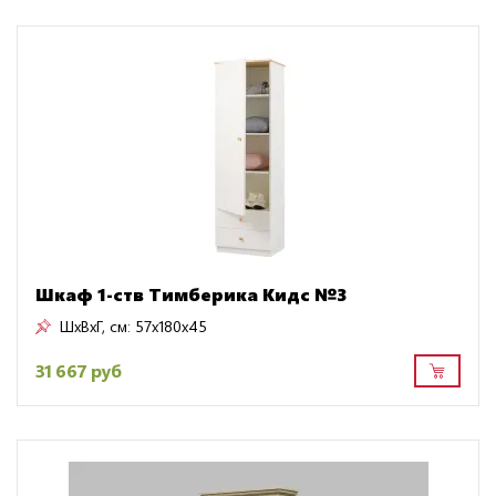
Шкаф 1-ств Тимберика Кидс №3
ШxВxГ, см:
57x180x45
31 667 руб