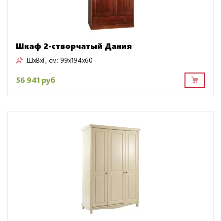
Шкаф 2-створчатый Дания
ШxВxГ, см:
99x194x60
56 941 руб