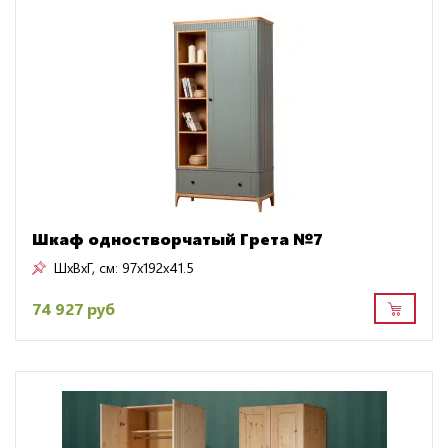
Шкаф одностворчатый Грета №7
ШxВxГ, см:
97x192x41.5
74 927 руб