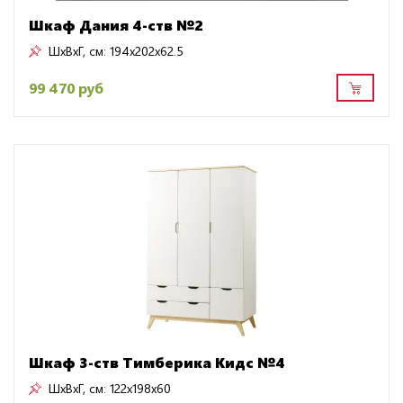
Шкаф Дания 4-ств №2
ШxВxГ, см:
194x202x62.5
99 470 руб
Шкаф 3-ств Тимберика Кидс №4
ШxВxГ, см:
122x198x60