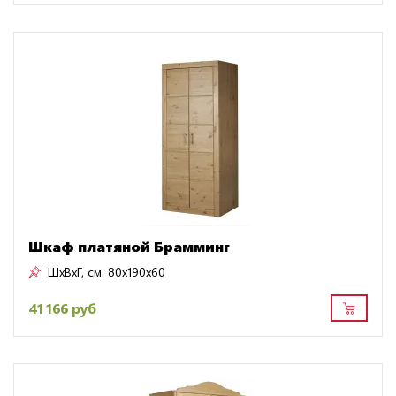
Шкаф платяной Брамминг
ШxВxГ, см:
80x190x60
41 166 руб