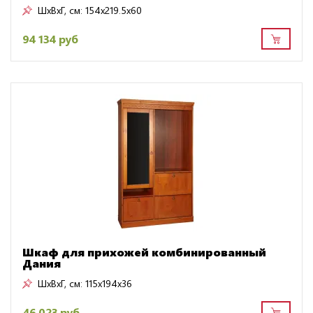
ШxВxГ, см:
154x219.5x60
94 134 руб
Шкаф для прихожей комбинированный
Дания
ШxВxГ, см:
115x194x36
46 023 руб