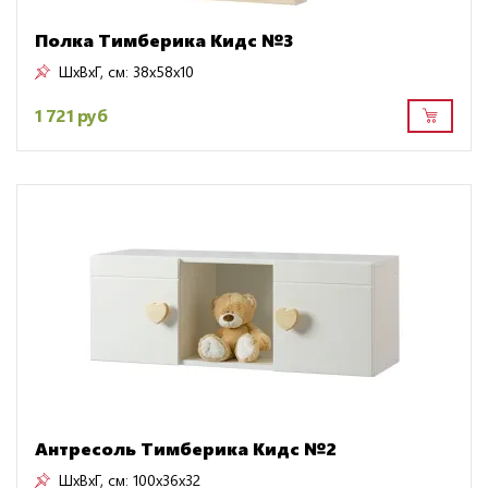
Полка Тимберика Кидс №3
ШxВxГ, см:
38x58x10
1 721 руб
Антресоль Тимберика Кидс №2
ШxВxГ, см:
100x36x32