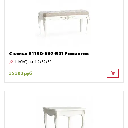
Скамья R118D-K02-B01 Романтик
ШxВxГ, см:
112x52x39
35 300 руб