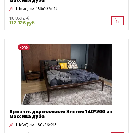
ШxВxГ, см:
153x102x219
118 869 руб
112 926 руб
-5%
Кровать двуспальная Элегия 140*200 из
массива дуба
ШxВxГ, см:
180x96x218