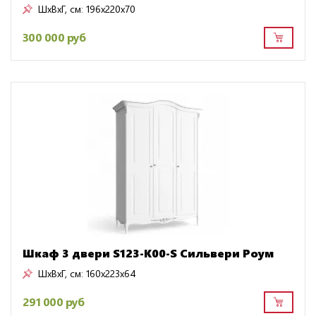
ШxВxГ, см:
196x220x70
300 000 руб
Шкаф 3 двери S123-K00-S Сильвери Роум
ШxВxГ, см:
160x223x64
291 000 руб