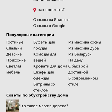
как проехать?
Отзывы на Яндексе
Отзывы в Google
Популярные категории
Гостиные
Буфеты для
Из массива сосны
Спальни
посуды
Из массива дуба
Детские
Комоды для
Из Беларуси
Прихожие
вещей
На дачу
Светлая
Кровати для дома
С быстрой
мебель
Шкафы для
доставкой
одежды
В современном
Витрины со
стиле
стеклом
Советы по обустройству дома
Что такое массив дерева?