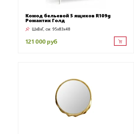
Комод бельевой 5 ящиков R109g
Романтик Голд
ШxВxГ, см:
95x83x48
121 000 руб