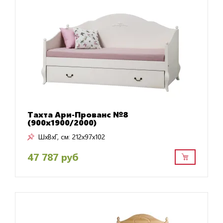
Тахта Ари-Прованс №8
(900х1900/2000)
ШxВxГ, см:
212x97x102
47 787 руб