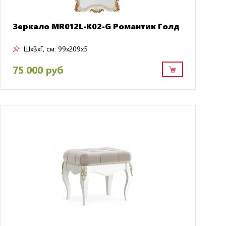
Зеркало MR012L-K02-G Романтик Голд
ШxВxГ, см:
99x209x5
75 000 руб