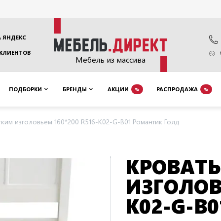
 ЯНДЕКС
 КЛИЕНТОВ
Мебель из массива
ПОДБОРКИ
БРЕНДЫ
АКЦИИ
РАСПРОДАЖА
%
%
гким изголовьем 160*200 R516-K02-G-B01 Романтик Голд
КРОВАТЬ
ИЗГОЛОВЬ
K02-G-B