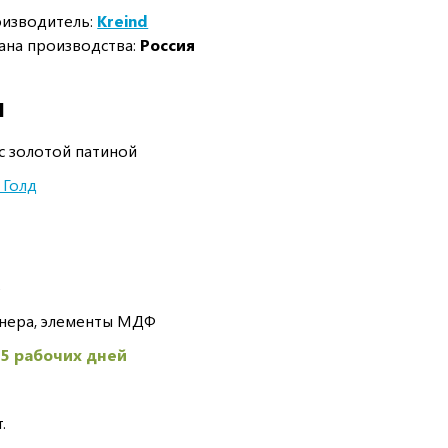
изводитель:
Kreind
ана производства:
Россия
И
с золотой патиной
 Голд
5
анера, элементы МДФ
45 рабочих дней
.