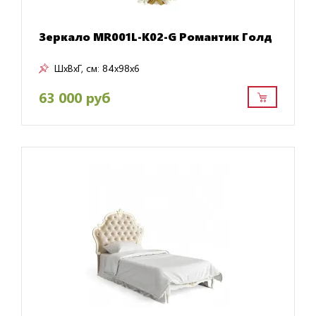
Зеркало MR001L-K02-G Романтик Голд
ШxВxГ, см:
84x98x6
63 000 руб