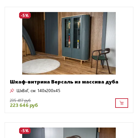
-5%
Шкаф-витрина Версаль из массива дуба
ШxВxГ, см:
140x200x45
235 417 руб
223 646 руб
-5%