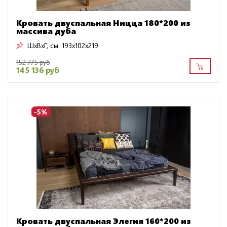
Кровать двуспальная Ницца 180*200 из
массива дуба
ШxВxГ, см:
193x102x219
152 775 руб
145 136 руб
-5%
Кровать двуспальная Элегия 160*200 из