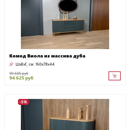
Комод Виола из массива дуба
ШxВxГ, см:
160x78x44
99 605 руб
94 625 руб
-5%