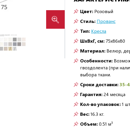
Цвет:
Розовый
Стиль:
Прованс
Тип:
Кресла
ШxВxГ, см:
75x86x80
Материал:
Велюр, де
Особенности:
Возможн
гвоздолента (при нали
выбора ткани.
Сроки доставки:
35-
Гарантия:
24 месяца
Кол-во упаковок:
1 шт
Вес:
16.3 кг.
3
Объем:
0.51 м