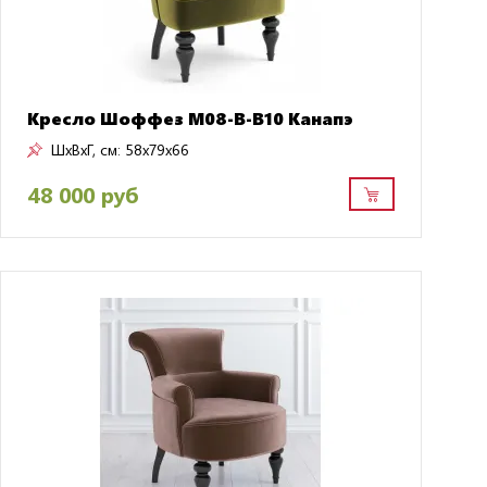
Кресло Шоффез M08-B-B10 Канапэ
ШxВxГ, см:
58x79x66
48 000 руб