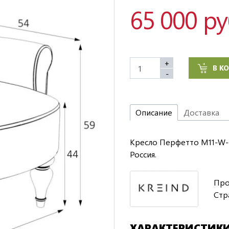
65 000 р
+
В К
-
Описание
Доставка
Кресло Перфетто M11-W-E
Россия.
Про
Стр
ХАРАКТЕРИСТИК