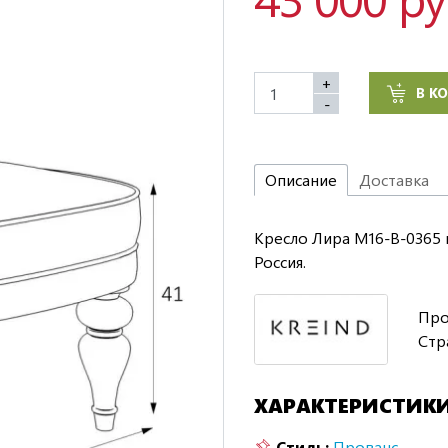
+
В К
-
Описание
Доставка
Кресло Лира M16-B-0365 в
Россия.
Про
Стр
ХАРАКТЕРИСТИК
Стиль:
Прованс