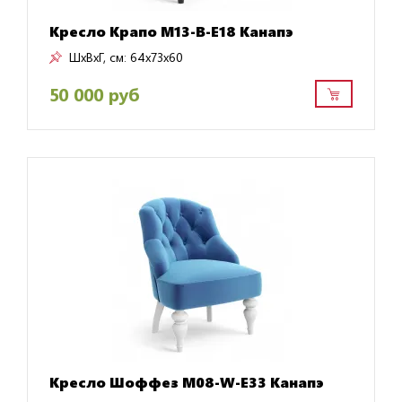
Кресло Крапо M13-B-E18 Канапэ
ШxВxГ, см:
64x73x60
50 000 руб
Кресло Шоффез M08-W-E33 Канапэ