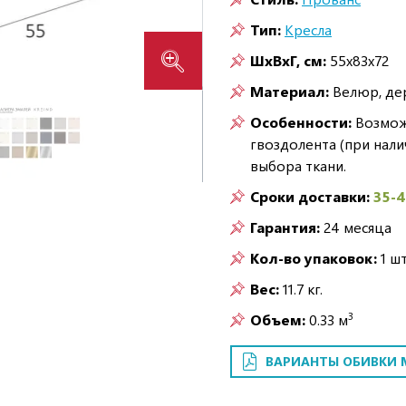
Тип:
Кресла
ШxВxГ, см:
55x83x72
Материал:
Велюр, де
Особенности:
Возможн
гвоздолента (при нали
выбора ткани.
Сроки доставки:
35-
Гарантия:
24 месяца
Кол-во упаковок:
1 шт
Вес:
11.7 кг.
3
Объем:
0.33 м
ВАРИАНТЫ ОБИВКИ 