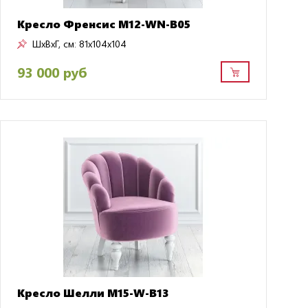
Кресло Френсис M12-WN-B05
ШxВxГ, см:
81x104x104
93 000 руб
Кресло Шелли M15-W-B13