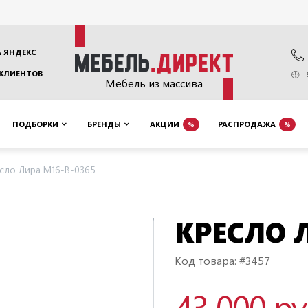
 ЯНДЕКС
 КЛИЕНТОВ
Мебель из массива
ПОДБОРКИ
БРЕНДЫ
АКЦИИ
РАСПРОДАЖА
%
%
сло Лира M16-B-0365
КРЕСЛО 
Код товара: #3457
43 000 р