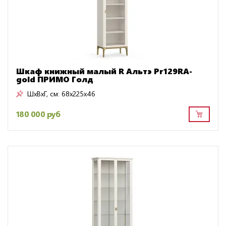
Шкаф книжный малый R Альтэ Pr129RA-
gold ПРИМО Голд
ШxВxГ, см:
68x225x46
180 000 руб