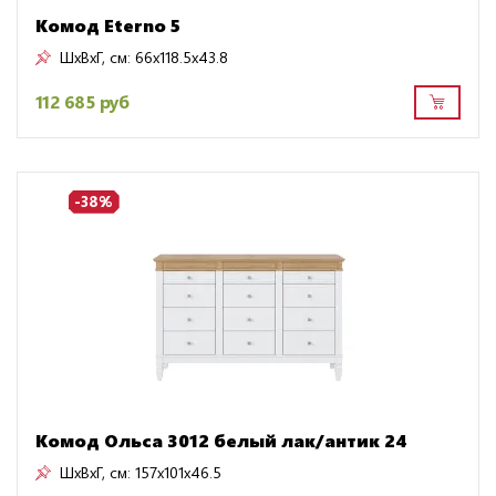
Комод Eterno 5
ШxВxГ, см:
66x118.5x43.8
112 685 руб
-38%
Комод Ольса 3012 белый лак/антик 24
ШxВxГ, см:
157x101x46.5