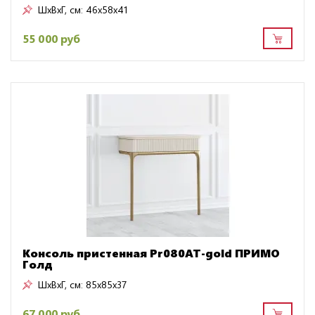
ШxВxГ, см:
46x58x41
55 000 руб
Консоль пристенная Pr080AT-gold ПРИМО
Голд
ШxВxГ, см:
85x85x37
67 000 руб