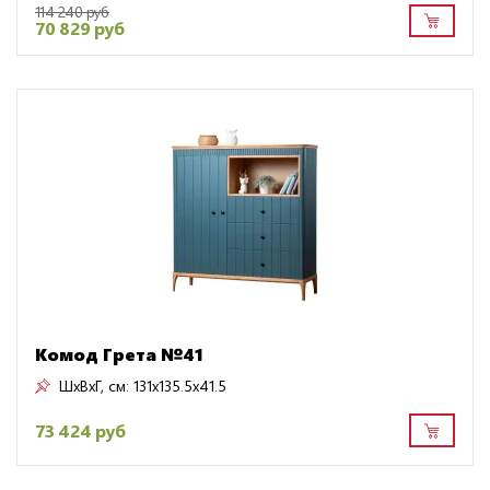
114 240 руб
70 829 руб
Комод Грета №41
ШxВxГ, см:
131x135.5x41.5
73 424 руб