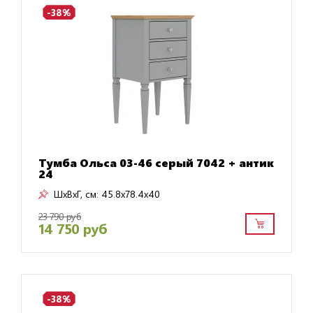
-38%
Тумба Ольса 03-46 серый 7042 + антик
24
ШxВxГ, см:
45.8x78.4x40
23 790 руб
14 750 руб
-38%