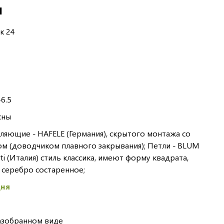
И
к 24
6.5
сны
яющие - HAFELE (Германия), скрытого монтажа со
 (доводчиком плавного закрывания); Петли - BLUM
usti (Италия) стиль классика, имеют форму квадрата,
 серебро состаренное;
дня
азобранном виде