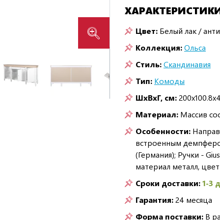
ХАРАКТЕРИСТИК
Цвет:
Белый лак / анти
Коллекция:
Ольса
Стиль:
Скандинавия
Тип:
Комоды
ШxВxГ, см:
200x100.8x4
Материал:
Массив со
Особенности:
Направл
встроенным демпфером
(Германия); Ручки - Gi
материал металл, цвет
Сроки доставки:
1-3 
Гарантия:
24 месяца
Форма поставки:
В р