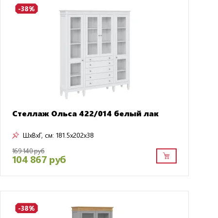
-38%
Стеллаж Ольса 422/014 белый лак
ШxВxГ, см:
181.5x202x38
169 140 руб
104 867 руб
-38%