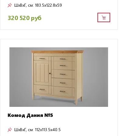
ШxВxГ, см:
183.5x122.8x59
320 520 руб
Комод Дания №5
ШxВxГ, см:
112x113.5x40.5