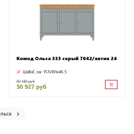
Комод Ольса 333 серый 7042/антик 24
ШxВxГ, см:
157x101x46.5
82 140 руб
50 927 руб
Ольса