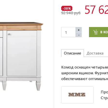
57 6
-38%
92 940 руб
+
В К
-
Описание
Доставка
Комод оснащен четырьмя
широким ящиком. Фурниту
обеспечивают оптимальн
Про
Стр