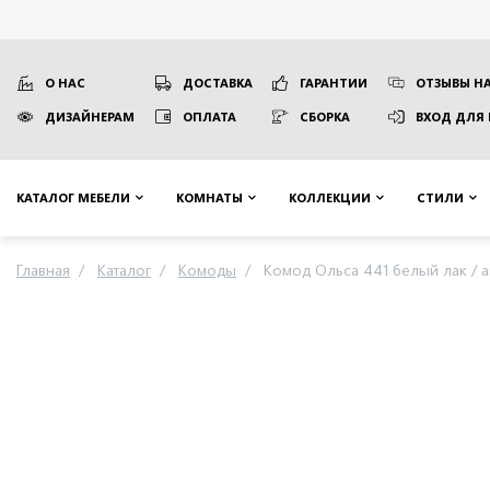
О НАС
ДОСТАВКА
ГАРАНТИИ
ОТЗЫВЫ НА
ДИЗАЙНЕРАМ
ОПЛАТА
СБОРКА
ВХОД ДЛЯ
КАТАЛОГ МЕБЕЛИ
КОМНАТЫ
КОЛЛЕКЦИИ
СТИЛИ
Главная
Каталог
Комоды
Комод Ольса 441 белый лак / а