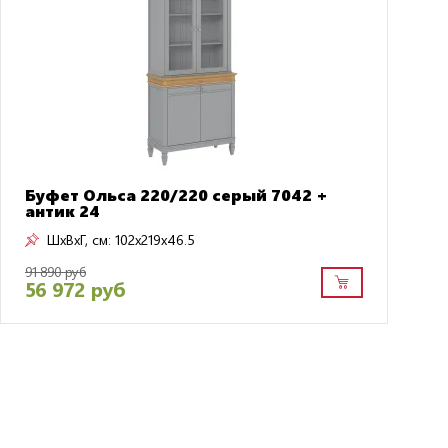
Буфет Ольса 220/220 серый 7042 +
антик 24
ШxВxГ, см:
102x219x46.5
91 890 руб
56 972 руб