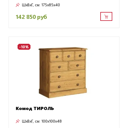
ШxВxГ, см:
175x85x40
142 850 руб
-10%
Комод ТИРОЛЬ
ШxВxГ, см:
100x100x48