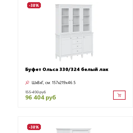
-38%
Буфет Ольса 330/324 белый лак
ШxВxГ, см:
157x219x46.5
155 490 руб
96 404 руб
-38%