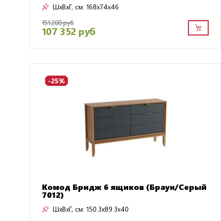
ШxВxГ, см:
168x74x46
151 200 руб
107 352 руб
-25%
Комод Бридж 6 ящиков (Браун/Серый
7012)
ШxВxГ, см:
150.3x89.3x40