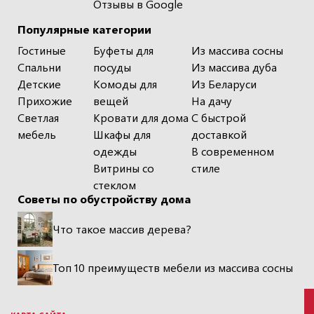
Отзывы в Google
Популярные категории
Гостиные
Буфеты для
Из массива сосны
Спальни
посуды
Из массива дуба
Детские
Комоды для
Из Беларуси
Прихожие
вещей
На дачу
Светлая
Кровати для дома
С быстрой
мебель
Шкафы для
доставкой
одежды
В современном
Витрины со
стиле
стеклом
Советы по обустройству дома
Что такое массив дерева?
Топ 10 преимуществ мебели из массива сосны