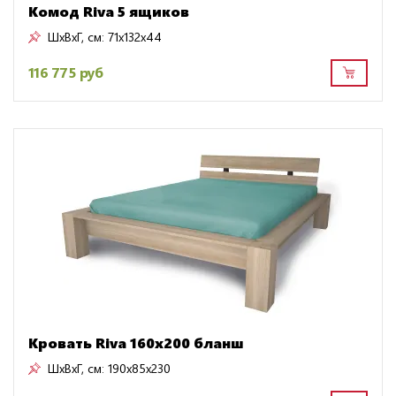
Комод Riva 5 ящиков
ШxВxГ, см:
71x132x44
116 775 руб
Кровать Riva 160x200 бланш
ШxВxГ, см:
190x85x230