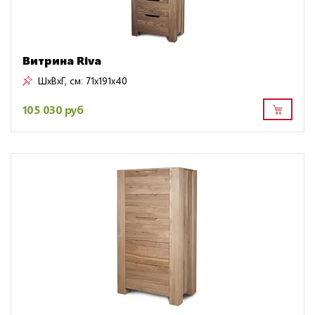
Витрина Riva
ШxВxГ, см:
71x191x40
105 030 руб