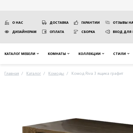
О НАС
ДОСТАВКА
ГАРАНТИИ
ОТЗЫВЫ НА
ДИЗАЙНЕРАМ
ОПЛАТА
СБОРКА
ВХОД ДЛЯ
КАТАЛОГ МЕБЕЛИ
КОМНАТЫ
КОЛЛЕКЦИИ
СТИЛИ
Главная
Каталог
Комоды
Комод Riva 3 ящика графит