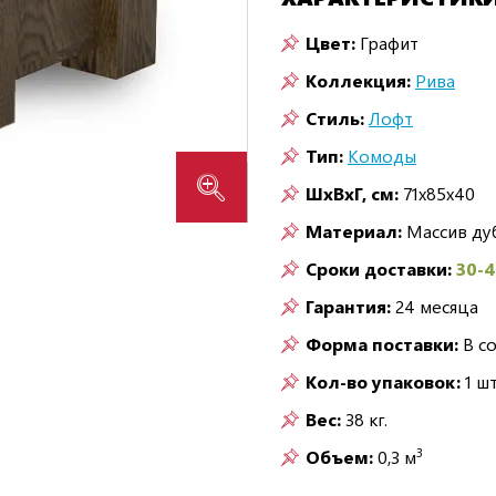
Цвет:
Графит
Коллекция:
Рива
Стиль:
Лофт
Тип:
Комоды
ШxВxГ, см:
71x85x40
Материал:
Массив ду
Сроки доставки:
30-
Гарантия:
24 месяца
Форма поставки:
В с
Кол-во упаковок:
1 шт
Вес:
38 кг.
3
Объем:
0,3 м