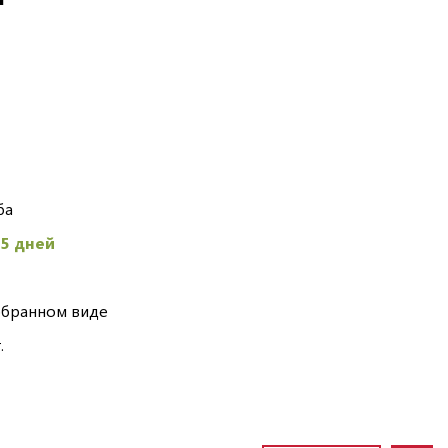
ба
45 дней
обранном виде
.