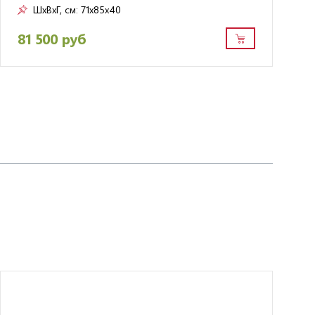
ШxВxГ, см:
71x85x40
81 500 руб