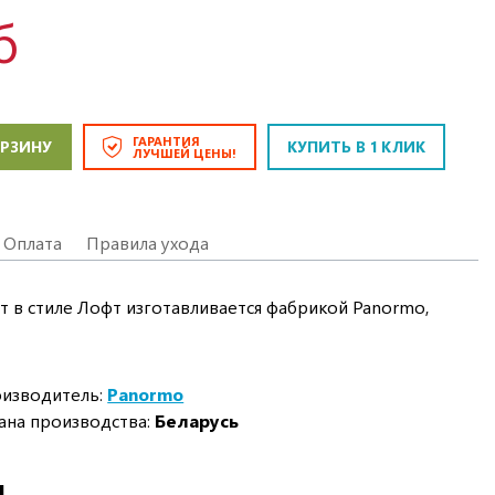
б
ГАРАНТИЯ
ОРЗИНУ
КУПИТЬ В 1 КЛИК
ЛУЧШЕЙ ЦЕНЫ!
Оплата
Правила ухода
т в стиле Лофт изготавливается фабрикой Panormo,
изводитель:
Panormo
ана производства:
Беларусь
И