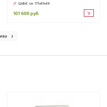
ШxВxГ, см:
175x61x44
101 600 руб
Рива