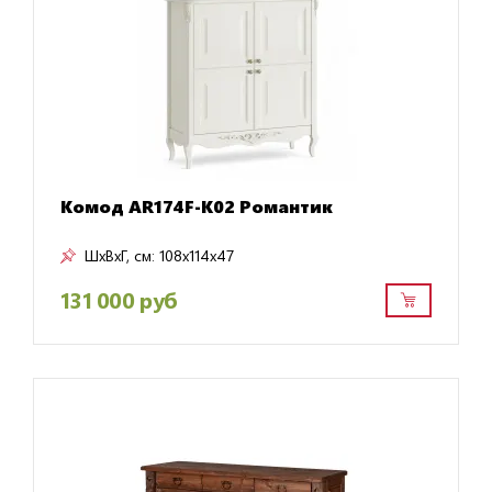
Комод AR174F-K02 Романтик
ШxВxГ, см:
108x114x47
131 000 руб