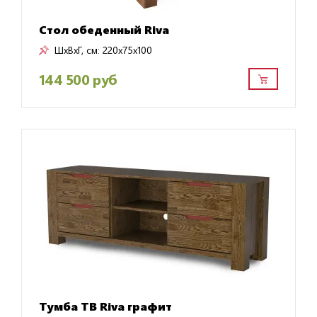
Стол обеденный Riva
ШxВxГ, см:
220x75x100
144 500 руб
Тумба ТВ Riva графит