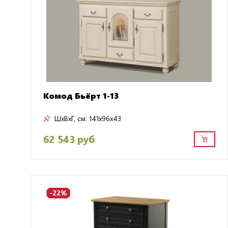
Комод Бьёрт 1-13
ШxВxГ, см:
141x96x43
62 543 руб
-22%