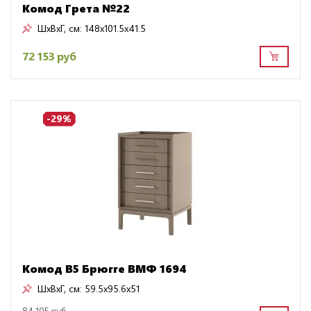
Комод Грета №22
ШxВxГ, см:
148x101.5x41.5
72 153 руб
-29%
Комод B5 Брюгге ВМФ 1694
ШxВxГ, см:
59.5x95.6x51
84 105 руб