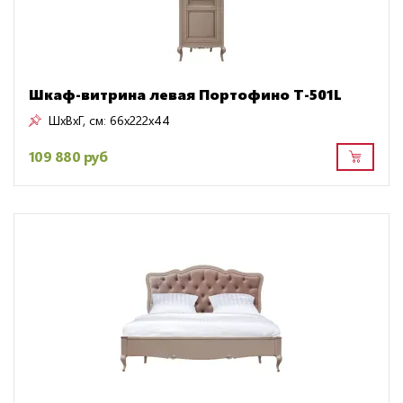
Шкаф-витрина левая Портофино Т-501L
ШxВxГ, см:
66x222x44
109 880 руб