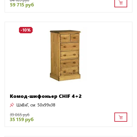
59 715 руб
-10%
Комод-шифоньер CHIF 4+2
ШxВxГ, см:
50x99x38
39 065 руб
35 159 руб