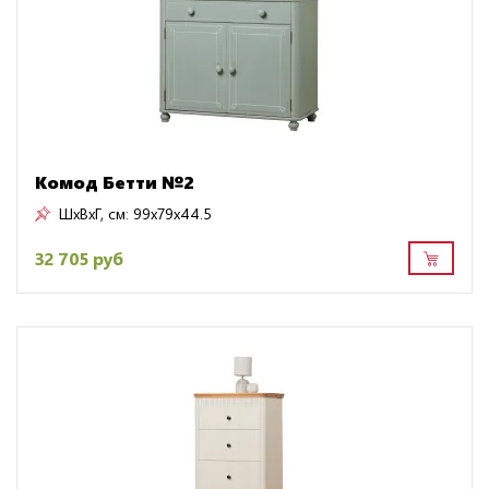
Комод Бетти №2
ШxВxГ, см:
99x79x44.5
32 705 руб