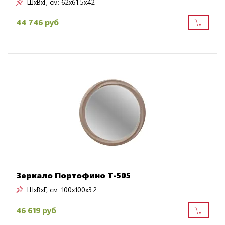
ШxВxГ, см:
62x61.5x42
44 746 руб
Зеркало Портофино Т-505
ШxВxГ, см:
100x100x3.2
46 619 руб