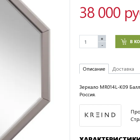
38 000 р
+
В К
-
Описание
Доставка
Зеркало MR014L-K09 Балле
Россия.
Про
Стр
ХАРАКТЕРИСТИК