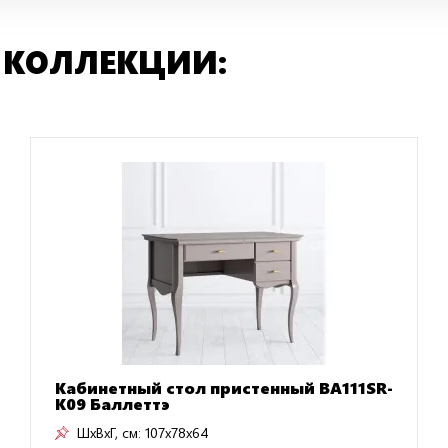
 КОЛЛЕКЦИИ:
Кабинетный стол пристенный BA111SR-
K09 Баллеттэ
ШxВxГ, см:
107x78x64