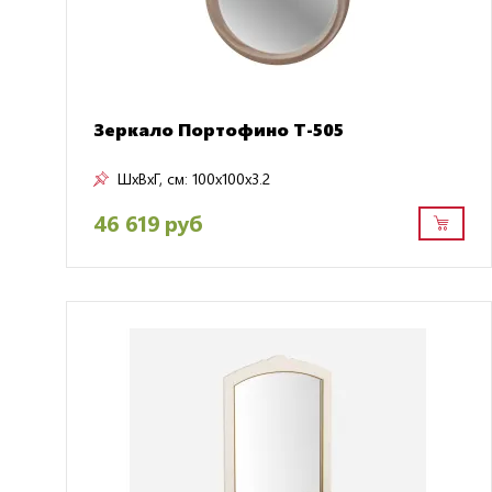
Зеркало Портофино Т-505
ШxВxГ, см:
100x100x3.2
46 619 руб