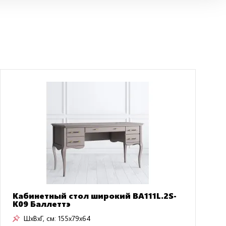
Кабинетный стол широкий BA111L.2S-
K09 Баллеттэ
ШxВxГ, см:
155x79x64