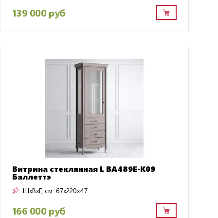
139 000 руб
Витрина стеклянная L BA489E-K09
Баллеттэ
ШxВxГ, см:
67x220x47
166 000 руб