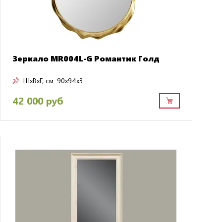
Зеркало MR004L-G Романтик Голд
ШxВxГ, см:
90x94x3
42 000 руб