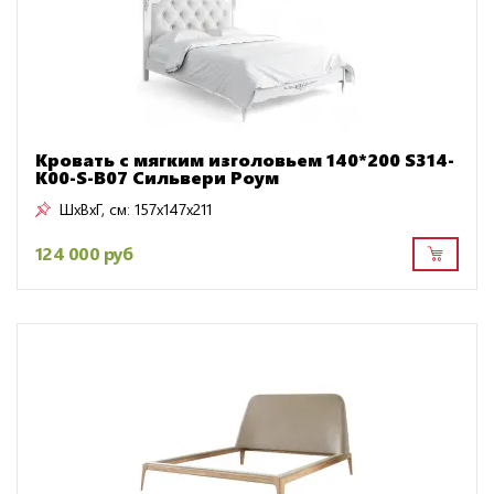
Кровать с мягким изголовьем 140*200 S314-
K00-S-B07 Сильвери Роум
ШxВxГ, см:
157x147x211
124 000 руб