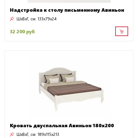
Надстройка к столу письменному Авиньон
ШxВxГ, см:
133x79x24
32 200 руб
Кровать двуспальная Авиньон 180х200
ШxВxГ, см:
189x115x213