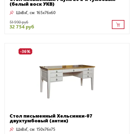
(белый воск УКВ)
ШxВxГ, см:
165x76x60
51 990 руб
32 754 руб
-36%
Стол письменный Хельсинки-07
двухтумбовый (антик)
ШxВxГ, см:
150x76x75