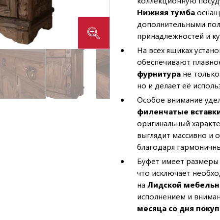
коллекционную посуд
Нижняя тумба
оснащ
дополнительными пол
принадлежностей и ку
На всех ящиках устан
обеспечивают плавно
фурнитура
не только
но и делает её испол
Особое внимание уде
филенчатые вставки
оригинальный характ
выглядит массивно и 
благодаря гармоничны
Буфет имеет размер
что исключает необх
на
Лидской мебельн
исполнением и вниман
месяца со дня поку