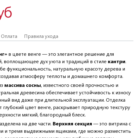
уб
Оплата
Правила ухода
нг»
в цвете венге — это элегантное решение для
й, воплощающее дух уюта и традиций в стиле
кантри
.
ебе функциональность, натуральную красоту дерева и
 создавая атмосферу теплоты и домашнего комфорта.
из
массива сосны
, известного своей прочностью и
ральная древесина обеспечивает устойчивость к износу
нный вид даже при длительной эксплуатации. Отделка
 глубокий цвет венге, раскрывает природную текстуру
ерхности мягкий, благородный блеск.
азделена на две части.
Верхняя секция
— это витрина с
ми и тремя выдвижными ящиками, где можно разместить