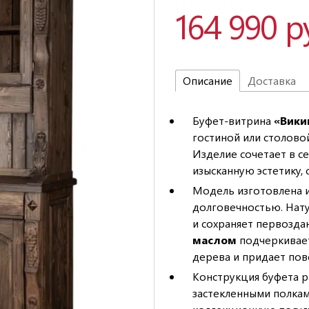
164 990 р
Описание
Доставка
Буфет-витрина
«Вики
гостиной или столово
Изделие сочетает в с
изысканную эстетику,
Модель изготовлена 
долговечностью. Нату
и сохраняет первозда
маслом
подчеркивает
дерева и придает пов
Конструкция буфета р
застекленными полка