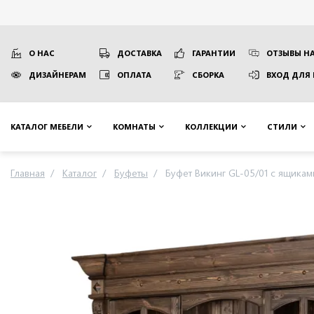
О НАС
ДОСТАВКА
ГАРАНТИИ
ОТЗЫВЫ НА
ДИЗАЙНЕРАМ
ОПЛАТА
СБОРКА
ВХОД ДЛЯ
КАТАЛОГ МЕБЕЛИ
КОМНАТЫ
КОЛЛЕКЦИИ
СТИЛИ
Главная
Каталог
Буфеты
Буфет Викинг GL-05/01 с ящиками