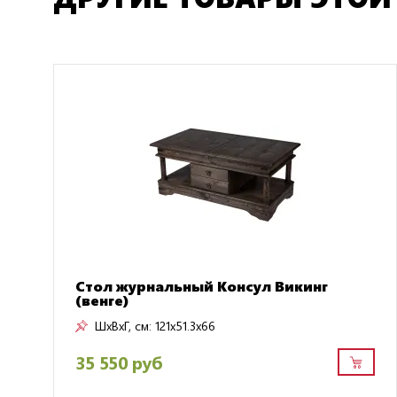
Стол журнальный Консул Викинг
(венге)
ШxВxГ, см:
121x51.3x66
35 550 руб