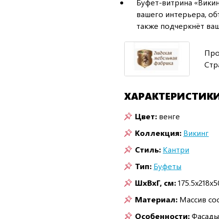
Буфет-витрина «Викин
вашего интерьера, об
также подчеркнёт ваш
Про
Стр
ХАРАКТЕРИСТИК
Цвет:
венге
Коллекция:
Викинг
Стиль:
Кантри
Тип:
Буфеты
ШxВxГ, см:
175.5x218x5
Материал:
Массив со
Особенности:
Фасады 