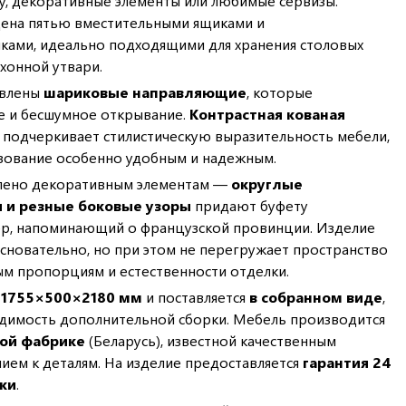
у, декоративные элементы или любимые сервизы.
ена пятью вместительными ящиками и
ками, идеально подходящими для хранения столовых
хонной утвари.
овлены
шариковые направляющие
, которые
е и бесшумное открывание.
Контрастная кованая
 подчеркивает стилистическую выразительность мебели,
ьзование особенно удобным и надежным.
лено декоративным элементам —
округлые
 и резные боковые узоры
придают буфету
ер, напоминающий о французской провинции. Изделие
основательно, но при этом не перегружает пространство
м пропорциям и естественности отделки.
ы
1755×500×2180 мм
и поставляется
в собранном виде
,
одимость дополнительной сборки. Мебель производится
ой фабрике
(Беларусь), известной качественным
ием к деталям. На изделие предоставляется
гарантия 24
пки
.