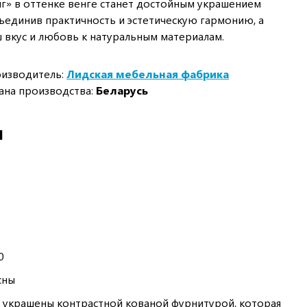
г» в оттенке венге станет достойным украшением
ъединив практичность и эстетическую гармонию, а
 вкус и любовь к натуральным материалам.
изводитель:
Лидская мебельная фабрика
ана производства:
Беларусь
И
0
сны
украшены контрастной кованой фурнитурой, которая