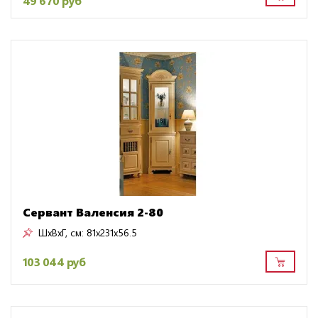
49 670 руб
Сервант Валенсия 2-80
ШxВxГ, см:
81x231x56.5
103 044 руб