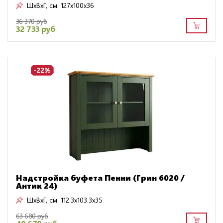
ШxВxГ, см:
127x100x36
36 370 руб
32 733 руб
-22%
Надстройка буфета Пенни (Грин 6020 /
Антик 24)
ШxВxГ, см:
112.3x103.3x35
63 680 руб