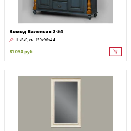
Комод Валенсия 2-54
ШxВxГ, см:
159x96x44
81 050 руб