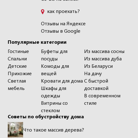
как проехать?
Отзывы на Яндексе
Отзывы в Google
Популярные категории
Гостиные
Буфеты для
Из массива сосны
Спальни
посуды
Из массива дуба
Детские
Комоды для
Из Беларуси
Прихожие
вещей
На дачу
Светлая
Кровати для дома
С быстрой
мебель
Шкафы для
доставкой
одежды
В современном
Витрины со
стиле
стеклом
Советы по обустройству дома
Что такое массив дерева?