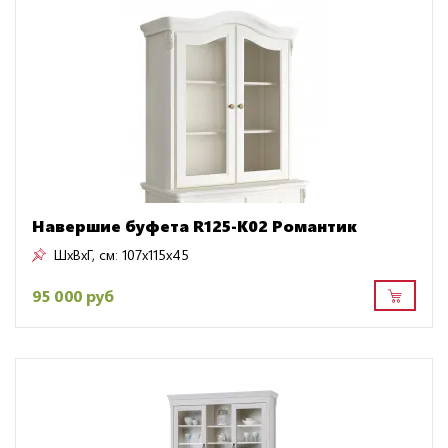
Навершие буфета R125-K02 Романтик
ШxВxГ, см:
107x115x45
95 000 руб