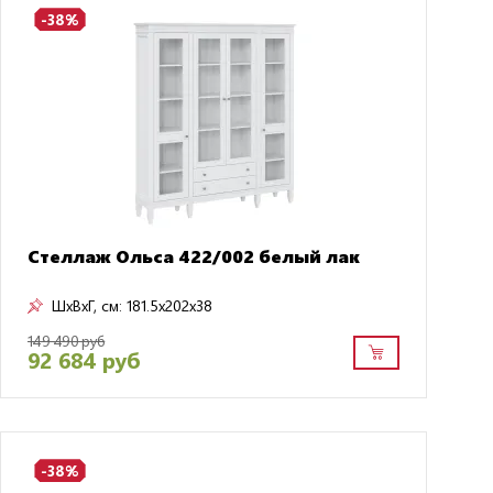
-38%
Стеллаж Ольса 422/002 белый лак
ШxВxГ, см:
181.5x202x38
149 490 руб
92 684 руб
-38%