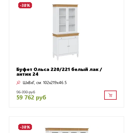
-38%
Буфет Ольса 220/221 белый лак /
антик 24
ШxВxГ, см:
102x219x46.5
96 390 руб
59 762 руб
-38%