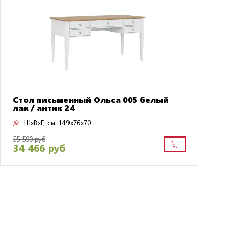
Стол письменный Ольса 005 белый
лак / антик 24
ШxВxГ, см:
149x76x70
55 590 руб
34 466 руб