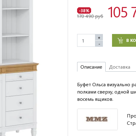
105 
-38%
170 490 руб
+
В К
-
Описание
Доставка
Буфет Ольса визуально р
полками сверху, одной ш
восемь ящиков.
Про
Стр