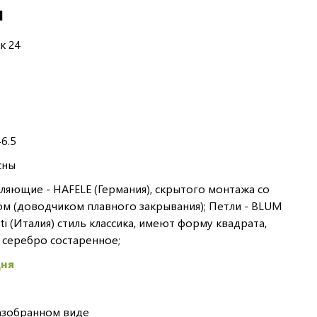
И
к 24
6.5
сны
яющие - HAFELE (Германия), скрытого монтажа со
 (доводчиком плавного закрывания); Петли - BLUM
usti (Италия) стиль классика, имеют форму квадрата,
 серебро состаренное;
дня
азобранном виде