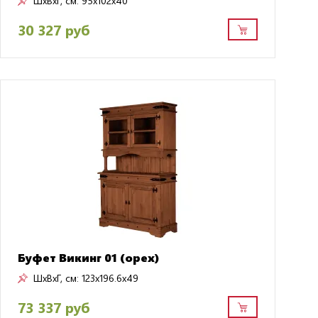
ШxВxГ, см:
95x102x40
30 327 руб
Буфет Викинг 01 (орех)
ШxВxГ, см:
123x196.6x49
73 337 руб