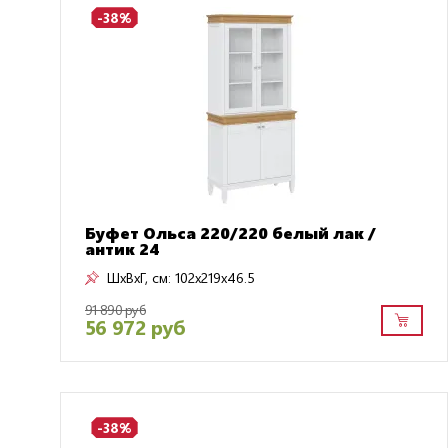
-38%
Буфет Ольса 220/220 белый лак /
антик 24
ШxВxГ, см:
102x219x46.5
91 890 руб
56 972 руб
-38%