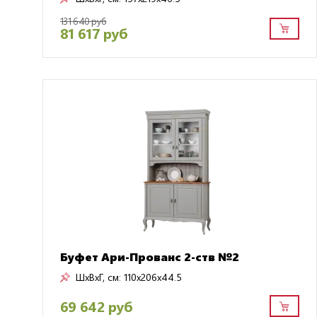
131 640 руб
81 617 руб
Буфет Ари-Прованс 2-ств №2
ШxВxГ, см:
110x206x44.5
69 642 руб