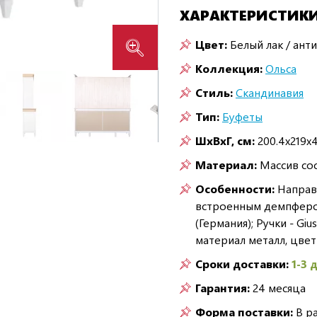
ХАРАКТЕРИСТИК
Цвет:
Белый лак / анти
Коллекция:
Ольса
Стиль:
Скандинавия
Тип:
Буфеты
ШxВxГ, см:
200.4x219x4
Материал:
Массив со
Особенности:
Направл
встроенным демпфером
(Германия); Ручки - Gi
материал металл, цвет
Сроки доставки:
1-3 
Гарантия:
24 месяца
Форма поставки:
В р