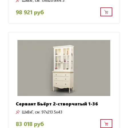
ШxВxГ, см:
136x201x44.5
98 921 руб
Сервант Бьёрт 2-створчатый 1-36
ШxВxГ, см:
97x213.5x43
83 018 руб