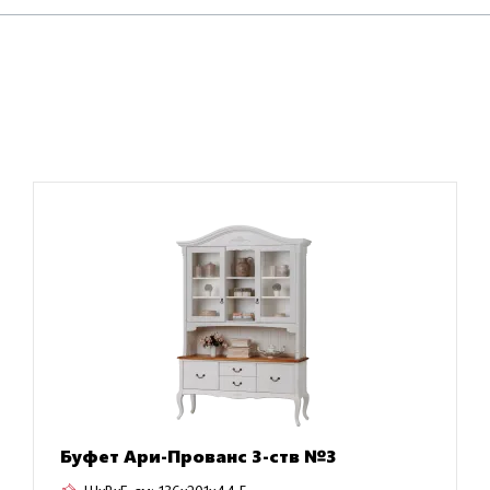
Буфет Ари-Прованс 3-ств №3