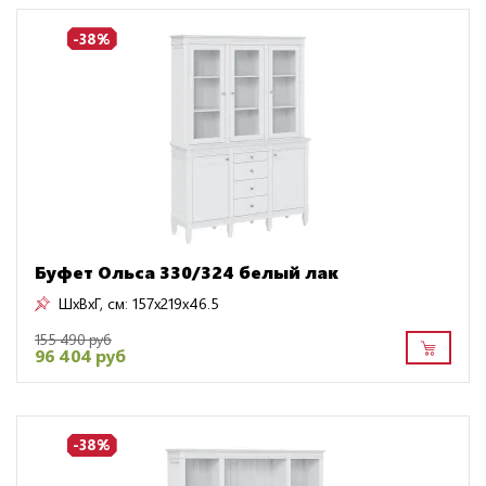
-38%
Буфет Ольса 330/324 белый лак
ШxВxГ, см:
157x219x46.5
155 490 руб
96 404 руб
-38%