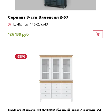
Сервант 3-ств Валенсия 2-57
ШxВxГ, см:
146x237x43
126 139 руб
-38%
Буфет Ольса 330/3012 белый лак / антик 24