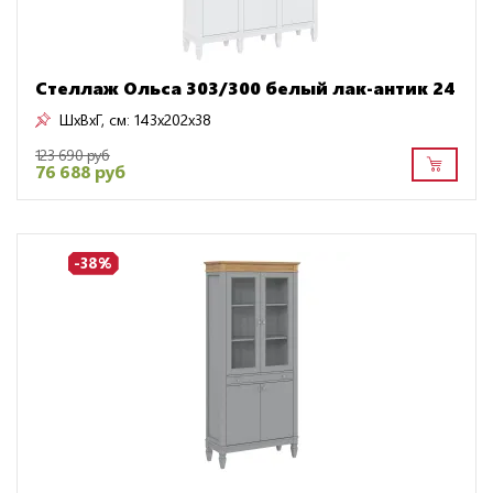
Стеллаж Ольса 303/300 белый лак-антик 24
ШxВxГ, см:
143x202x38
123 690 руб
76 688 руб
-38%