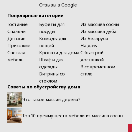
Отзывы в Google
Популярные категории
Гостиные
Буфеты для
Из массива сосны
Спальни
посуды
Из массива дуба
Детские
Комоды для
Из Беларуси
Прихожие
вещей
На дачу
Светлая
Кровати для дома
С быстрой
мебель
Шкафы для
доставкой
одежды
В современном
Витрины со
стиле
стеклом
Советы по обустройству дома
Что такое массив дерева?
Топ 10 преимуществ мебели из массива сосны