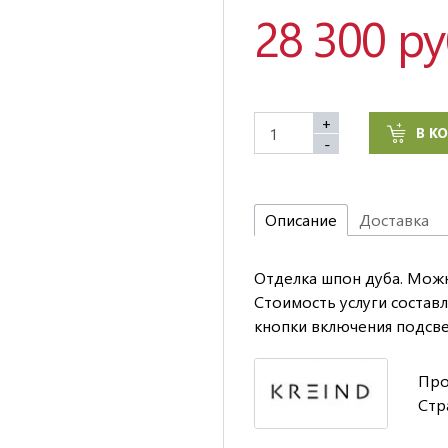
28 300 р
+
В К
-
Описание
Доставка
Отделка шпон дуба. Мож
Стоимость услуги состав
кнопки включения подсвет
Про
Стр