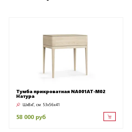
Тумба прикроватная NA001AT-M02
Натура
ШxВxГ, см:
53x56x41
58 000 руб