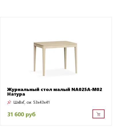
Журнальный стол малый NA025A-M02
Натура
ШxВxГ, см:
53x43x41
31 600 руб