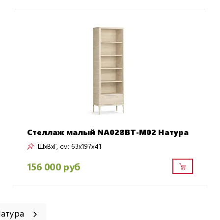
Стеллаж малый NA028BT-M02 Натура
ШxВxГ, см:
63x197x41
156 000 руб
Натура